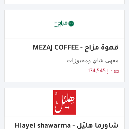
قهوة مزاج - MEZAJ COFFEE
مقهى شاي ومخبوزات
د.إ 174,545
شاورما هِليّل - Hlayel shawarma