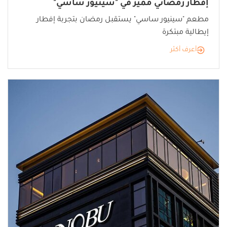
إفطار رمضاني مميز في "سينيور ساسي"
مطعم "سينيور ساسي" يستقبل رمضان بتجربة إفطار
إيطالية مبتكرة
أعرف أكثر