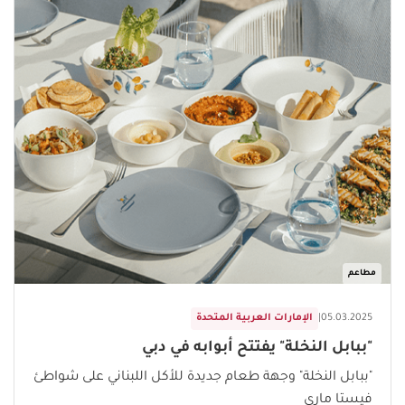
مطاعم
05.03.2025
|
الإمارات العربية المتحدة
"ببابل النخلة" يفتتح أبوابه في دبي
"ببابل النخلة" وجهة طعام جديدة للأكل اللبناني على شواطئ
فيستا ماري