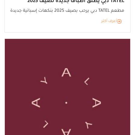
TATEL دبي يطلق أطباقًا جديدة لصيف 2025
مطعم TATEL دبي يرحب بصيف 2025 بنكهات إسبانية جديدة
أعرف أكثر