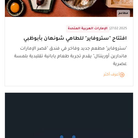
مطاعم
27.02.2025
|
الإمارات العربية المتحدة
افتتاح "ستروفاير" للطاهي شونهان بأبوظبي
"ستروفاير" مطعم جديد وفاخر في فندق "قصر الإمارات
ماندارين أورينتال" يقدم تجربة طعام يابانية تقليدية بلمسة
عصرية
أعرف أكثر