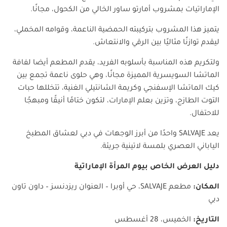
الإماراتيات بمشروب أمارتو ساور الخالي من الكحول، مجانًا
.
يتميز هذا المشروب بتركيبته الحمضية الناعمة، وقوامه المخملي،
ليقدم توازنًا مثاليًا بين الرقي والانتعاش
.
ولتكريم هذه المناسبة بأسلوبه الفريد، يقدم المطعم أيضا لفافة
الماتشا السويسرية المميزة مجانًا، وهي حلوى ناعمة تجمع بين
كيك الماتشا الإسفنجي وكريمة الشانتيلي الغنية، تتخللها حبات
التوت الطازج، وتزين بعلم الإمارات، لتكون ختامًا أنيقًا ومبهجًا
للاحتفال
.
يعد
SALVAJE
واحدًا من أبرز الوجهات في دبي لعشاق المطبخ
الياباني العصري بلمسة لاتينية جريئة
.
دليل العرض الخاص بيوم المرأة الإماراتية
المكان
:
مطعم
SALVAJE
، حي أوبرا – العنوان ريزدنسز – داون تاون
دبي
التاريخ
:
الخميس، 28 أغسطس