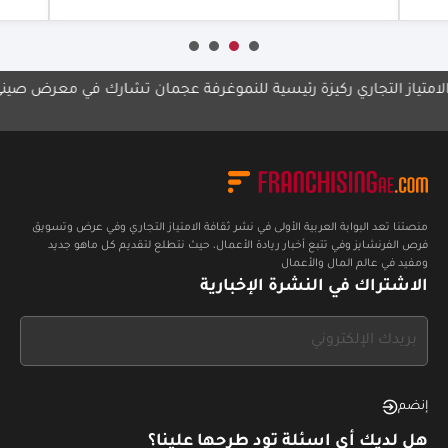
 التجاري ركيزة رئيسية للنمو
غرفة عجمان تشارك في معرض صيني
مجموع
الإما
منصتنا تعد البوابة العربية الأولى في نشر ثقافة الامتياز التجاري وفي عرض وتسويق
فرص الفرنشايز وفي تتبع أخبار ريادة الأعمال، حيث نتطلع لتقديم كل ماهو جديد
ومفيد في عالم المال والأعمال
الاشتراك في النشرة الإخبارية
If
you
see
this,
إنضم
leave
هل لديك أي اسئلة تود طرحها علينا؟