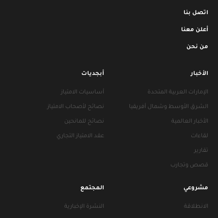
اتصل بنا
أعلن معنا
من نحن
الأخبار
أبجديات
الإمارات العربية المتحدة
أساسيات الامتياز
الشرق الأوسط وشمال أفريقيا
نصائح لأصحاب الامتياز
الأخبار العالمية
نصائح للمانحين
لقاءات
عقد الامتياز التجاري
تقارير
قصص وتجارب
مشروعي
المجتمع
الانطلاقة
النشرة الإخبارية