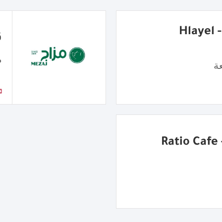
شاورما هِليّل - Hlayel
ق
م
ة
R