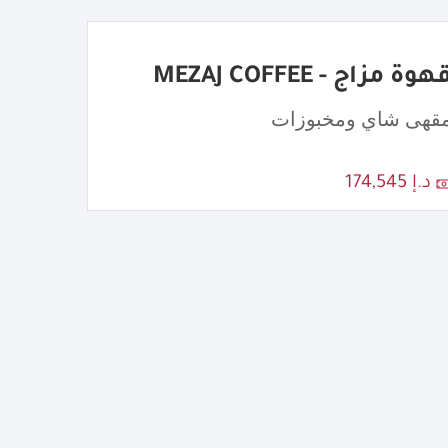
هوة مزاج - MEZAJ COFFEE
قهى شاي ومخبوزات
د.إ 174,545