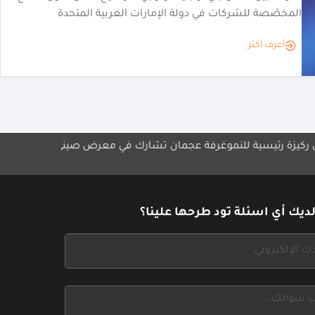
neofashion.ai لتلبية احتياجات علامات الأزياء
أعرف أكثر
ة للنمو
غرفة عجمان تشارك في معرض صيني
مجموعة الشايع تطلق "أو
الإمارات
ديك أي اسئلة تود طرحها علينا؟