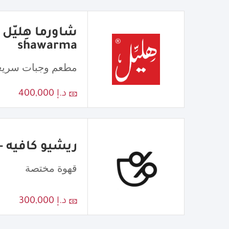
shawarma
مطعم وجبات سريع
د.إ 400,000
ريشيو كافيه - atio Cafe
قهوة مختصة
د.إ 300,000