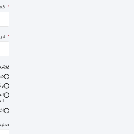
*
رقم الهاتف
*
البريد الإلكتروني
يرجى 
صا
وكا
الم
آخ
تعليق