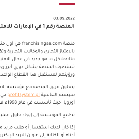
03.09.2022
المنصة رقم 1 في الإمارات للامتياز التجاري
منصة
franchisingae.com
هي أول منص
بالامتياز التجاري والوكالات التجارية
متابعة كل ما هو جديد في مجال الامتيا
تستضيف المنصة بشكل دوري أبرز رجال و
ورؤيتهم لمستقبل هذا القطاع الواعد.
يتعاون فريق المنصة مع مؤسسة الامت
سيستم العالمية
profitsystem.pl
في م
أوروبا، حيث تأسست في عام 1998م في العاصمة البولندية وارسو.
تطمح المؤسسة إلى إيجاد حلول عملية وجذ
إذا كان لديك استفسار أو طلب مزيد من
أدناه أو الكتابة إلى عنوان البريد الإلكتر