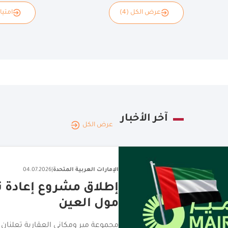
عرض الكل (4)
امتياز
آخر الأخبار
عرض الكل
الإمارات العربية المتحدة
|
22.07.2026
توسيع نطاق حلول ال
للشركات
شراكة بين "كامل باي" و"بايمنتولوجي