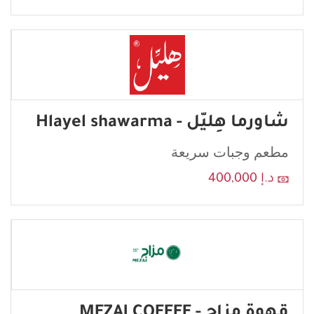
شاورما هِليّل - Hlayel shawarma
مطعم وجبات سريعة
د.إ 400,000
قهوة مزاج - MEZAJ COFFEE