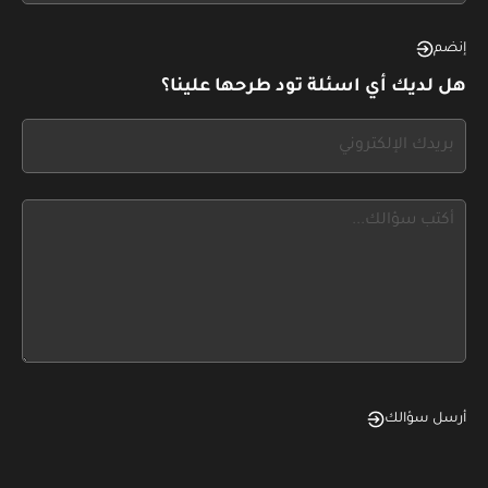
see
this,
إنضم
leave
هل لديك أي اسئلة تود طرحها علينا؟
this
form
If
field
you
blank
see
this,
leave
this
form
field
blank
أرسل سؤالك