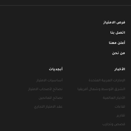
فرص الامتياز
اتصل بنا
أعلن معنا
من نحن
الأخبار
أبجديات
الإمارات العربية المتحدة
أساسيات الامتياز
الشرق الأوسط وشمال أفريقيا
نصائح لأصحاب الامتياز
الأخبار العالمية
نصائح للمانحين
لقاءات
عقد الامتياز التجاري
تقارير
قصص وتجارب