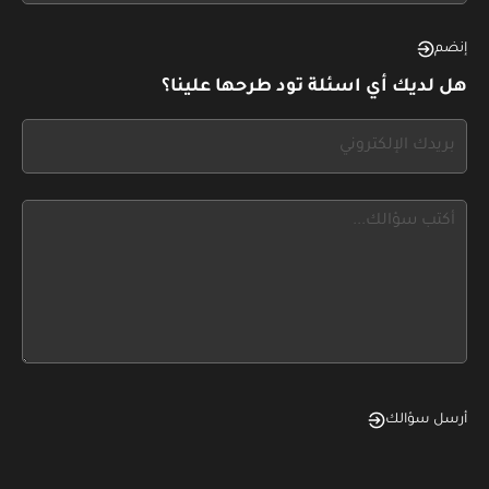
see
this,
إنضم
leave
هل لديك أي اسئلة تود طرحها علينا؟
this
form
If
field
you
blank
see
this,
leave
this
form
field
blank
أرسل سؤالك