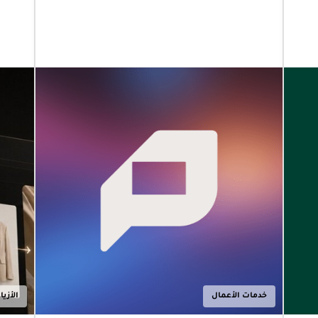
الإمارات
العربية
|
22.07.2026
المتحدة
توسيع نطاق
حلول الدفع
المخصّصة
للشركات
شراكة بين
"كامل باي"
و"بايمنتولوجي"
لتوسيع نطاق
حلول الدفع
المخصّصة
للشركات في
دولة الإمارات
الأزياء
العربية المتحدة