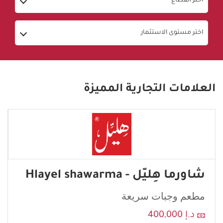
اختر القطاع
اختر مستوى الاستثمار
العلامات التجارية المميزة
شاورما هِليّل - Hlayel shawarma
مطعم وجبات سريعة
د.إ 400,000