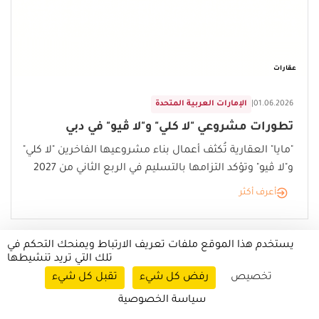
عقارات
01.06.2026
|
الإمارات العربية المتحدة
تطورات مشروعي "لا كلي" و"لا ڤيو" في دبي
"مايا" العقارية تُكثف أعمال بناء مشروعيها الفاخرين "لا كلي"
و"لا ڤيو" وتؤكد التزامها بالتسليم في الربع الثاني من 2027
أعرف أكثر
يستخدم هذا الموقع ملفات تعريف الارتباط ويمنحك التحكم في
تلك التي تريد تنشيطها
تخصيص
رفض كل شيء
تقبل كل شيء
سياسة الخصوصية