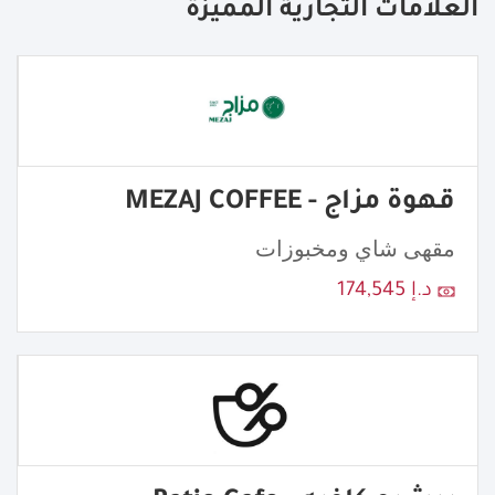
العلامات التجارية المميزة
قهوة مزاج - MEZAJ COFFEE
مقهى شاي ومخبوزات
د.إ 174,545