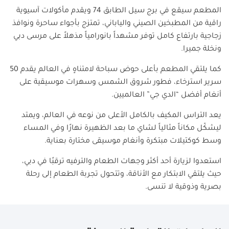
المطعم سيقع في برج سيل الطابق 74 ويقدم مأكولات آسيوية
راقية من المطبخين الصيني والياباني، تمتزج بأجواء ساحرة ونوافذ
زجاجية بارتفاع كامل توفر مشهداً بانورامياً مذهلاً على مرسى دبي
ونخلة جميرا
.
كما يلتقي المطعم بأعلى حوض سباحة لامتناهٍ في العالم يقدم 50
سرير استرخاء، فطور شروق الشمس وسهرات موسيقية على
أنغام أفضل “الدي جي” العالميين
.
يعد التراس المكيف بالكامل الأعلى من نوعه في العالم، ويمتد
ليشكّل مكاناً مثالياً لشاي ما بعد الظهيرة نهارًا وفي المساء
وسط كوكتيلات مبتكرة وأنغام موسيقى مختارة بعناية
.
استعدوا لزيارة أحد أكثر وجهات الطعام والترفيه ترقبًا في دبي،
حيث يلتقي الابتكار مع الأناقة، وتتحول تجربة الطعام إلى رحلة
بصرية وذوقية لا تنسى
.