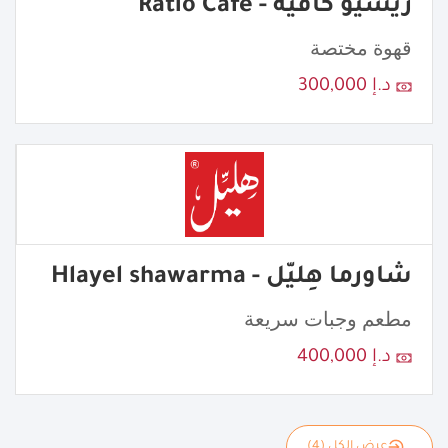
ريشيو كافيه - Ratio Cafe
قهوة مختصة
د.إ 300,000
شاورما هِليّل - Hlayel shawarma
مطعم وجبات سريعة
د.إ 400,000
عرض الكل (4)