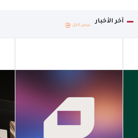
آخر الأخبار
عرض الكل
الإمارات
العربية
|
22.07.2026
المتحدة
توسيع نطاق
حلول الدفع
المخصّصة
للشركات
شراكة بين
"كامل باي"
و"بايمنتولوجي"
لتوسيع نطاق