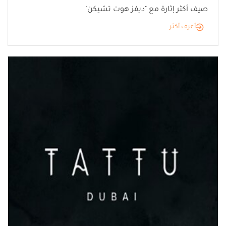
صيف أكثر إثارة مع "ديفز هوت تشيكن"
أعرف أكثر