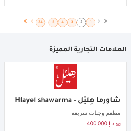
...
24
5
4
3
2
1
العلامات التجارية المميزة
شاورما هِليّل - Hlayel shawarma
مطعم وجبات سريعة
د.إ 400,000