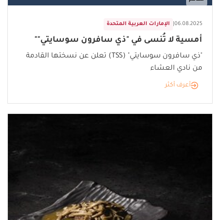
مطاعم
06.08.2025
|
الإمارات العربية المتحدة
أمسية لا تُنسى في "ذي سافرون سوسايتي""
"ذي سافرون سوسايتي" (TSS) تعلن عن نسختها القادمة
من نادي العشاء
أعرف أكثر