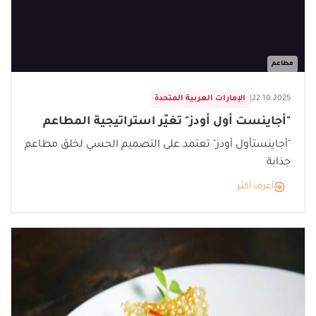
مطاعم
22.10.2025
|
الإمارات العربية المتحدة
"أجاينست أول أودز" تغيّر استراتيجية المطاعم
"أجاينستأول أودز" تعتمد على التصميم الحسي لخلق مطاعم
جذابة
أعرف أكثر