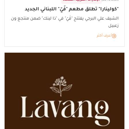
02.10.2025
|
الإمارات العربية المتحدة
"كولينارا" تطلق مطعم "فَيّ" اللبناني الجديد
الشيف علي البرجي يفتتح "فَيّ" في "ذا لينك" ضمن منتجع ون
زعبيل
أعرف أكثر