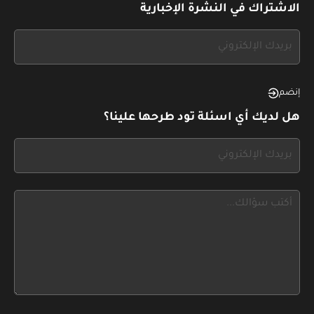
الاشتراك في النشرة الإخبارية
If
you
see
this,
إنضم
leave
هل لديك أي اسئلة تود طرحها علينا؟
this
form
If
field
you
blank
see
this,
leave
this
form
field
blank