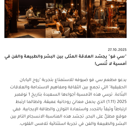
27.10.2025
"سي فو" يجسّد العلاقة المثلى بين البشر والطبيعة والفن في
أمسية لا تُنسى!
يدعو مطعم سي فو ضيوفه للاستمتاع بتجربة "روح اليابان
الحقيقية" التي تجمع بين الثقافة ومفاهيم الاستدامة والعلاقات
البنّاءة. ترسي هذه الأمسية أجواءها السعيدة بتاريخ 1 نوفمبر
2025 (1.11) الذي يحمل معانيَ روحانية عميقة، ولطالما ارتبط
ارتباطاً وثيقاً بالتجدد واستعادة التوازن والطاقة الإيجابية. ففي
موقعٍ مطلٍّ على البحر، تجسّد هذه المناسبة الانسجام التام بين
البشر والطبيعة والفن في تجربة استثنائية تلامس القلوب
.