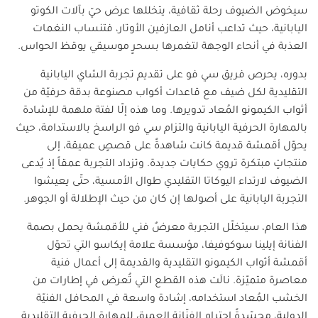
سيخوض الضيوف رحلة ثقافية، يتخللها عرض حيّ بآلات الكوتو
اليابانية، حيث تداعب أنامل العازفين الأوتار، فتنساب النغمات
العذبة في أنحاء الوجهة لتغمرها بسحرٍ موسيقي يوقظ الحواس
.
بدوره، يحرص فريق سي فو على تقديم تجربة الشاي اليابانية
التقليدية لكل ضيف مع قاعدات أكواب مصنوعة بدقة حرفيّة من
أثواب الكيمونو المُعاد تدويرها. وما هذه إلّا لفتة ملهمة للإشادة
بالمهارة الحرفية اليابانية والتزام سي فو الراسخ بالاستدامة، حيث
يحوّل أقمشة قديمة كانت شاهدةً على قصصٍ عميقة، إلى
منتجاتٍ مبتكرة تروي حكايات جديدة. وتزداد التجربة عمقاً إذ يُدعى
الضيوف لارتداء اليوكاتا التقليدي طوال الأمسية، حتّى يعيشوا
التجربة اليابانية على أصولها إن كان من حيث الإطلالة أو الجوهر
.
هذا العام، سيتخلّل التجربة معرضٌ فني للأقمشة يحمل بصمة
الفنانة إيلينا سوكوفيفا، مؤسسة علامة إيكاسو التي تحوّل
أقمشة أثواب الكيمونو التقليدية والقديمة إلى أعمال فنية
معاصرة متميّزة. نالَت هذه القطع التي تُعرض في إطارات من
الخشب المُعاد استخدامه، إشادة واسعة في المحافل الفنيّة
الدولية، مجسّدةً احترام الفنّانة العميق للمهارة الحرفية التقليدية