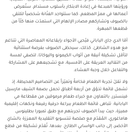
ورؤيتها المبدعة في إعادة الابتكار بأسلوب مستدام. ستُعرض
أعمالها في ممرّ المطعم، كما ستتواجد الفنّانة شخصياً لتلتقي
بالضيوف وتشاركهم مصادر الإلهام التي استمدّت منها كلّاً من
قطعها المبهرة
.
أمّا الدي جاي الياباني فيُحيي الأجواء بإيقاعاته المعاصرة التي تتناغم
مع هدوء الشاطئ. كذلك، سيحظى الضيوف بفرصة استثنائية
لتأمّل تشكيلة أنيقة من أثواب الكيمونو واليوكاتا، لتضفي لمسة
من التقاليد العريقة على الأمسية، مع تشجيعهم على المشاركة
والتفاعل خلال وجبة العشاء
.
ولا تقلّ تجربة الطعام فخامةً وتميّزاً عن التصاميم المحيطة، إذ
تشمل قائمة تذوّق من أربعة أطباق تحمل بصمة الشيف مارسيل
فينسترر، بالتعاون مع خبراء طعام مرموقين من مقطاعة مي
اليابانية. تتباهى قائمة الطعام ببراعة حرفية رفيعة ونكهات إقليمية
مميزة، حيث يبدأ الضيوف تجربتهم مع طبق تمبورا بطلينوس
هاماغوري، المُقدّم مع صلصة تنتسويو التقليدية المعززة بالشاي
الأخضر، إلى جانب الواسابي الطازج. بعدها، تُقدّم تشكيلة من قطع