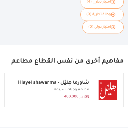
امتياز تجاري (4)
وكالة تجارية (0)
امتياز دولي (0)
مفاهيم أخرى من نفس القطاع مطاعم
شاورما هِليّل - Hlayel shawarma
مطعم وجبات سريعة
د.إ 400,000