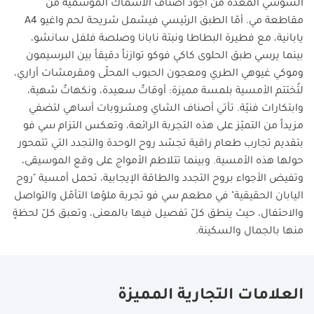
السوشي المُعدّة من أجود أصناف الأسماك الموسمية من
مقاطعة مي. أمّا الطبق الرئيسي فيشمل شريحة لحم واغيو
A4
يابانية، مع فطيرة البطاطا ونبتة نابانا وصلصة فلفل سانشو،
بينما يرسي طبق الحلوى كاكي فوكو توازناً دقيقاً بين البرسيمون
وموكي غيوهي الطري ومعجون الحبوب المحلّى ومقرمشات أراري،
لتُختتم الأمسية بلمسة مميزة: أوقاتٌ سعيدة، ونكهاتٌ شهية،
وابتكارات فنيّة. تأتي أصناف الشاي ومشروبات أساهي لتضفي
مزيداً من التميّز على هذه التجربة الرائعة، وتعكس التزام سي فو
بتقديم تجارب طعام راقية تجسّد روح الوحدة والتجدد التي تتمحور
حولها هذه الأمسية. وبينما تتلاطم الأمواج على وقع الموسيقى،
وتفيض الأجواء بروح التجدد والطاقة الإيجابية، تحمل أمسية "روح
اليابان الحقيقية" في مطعم سي فو تجربة ملؤها التأمّل والتواصل
والاحتفال، حيث ينطق كلّ تفصيل فيها بالمعنى، وتعبق كلّ لحظةٍ
منها بالجمال والسكينة
.
العلامات التجارية المميزة