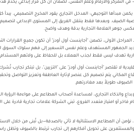
 في التمركز والأرقام وعلم النفس، لضمان أن كل قرار إبداعي يخدم هدفًا 
يكمن مبدأها التوجيهي: المدخل التجاري يقود المخرج التصميمي. يبدأ
 الضيف. وبعدها فقط ينتقل الفريق إلى المستوى الإبداعي لتصميم ا
عكس جوهر العلامة التجارية بدقة وهدف واضح.
المراحل الأولى، تضمن "أجاينست أول أودز" أن تكون جميع القرارات الت
حديد الجمهور المستهدف وعلم نفس التسعير إلى فهم سلوك السوق الم
ارية تهدف ليس فقط لجذب العملاء بل للحفاظ على ولائهم المستدام.
ية لا تقتصر "أجاينست أول أودز" على "التزيين"، بل تبتكر تجارب تُ
اع المكاني يتم تصميم كل عنصر لإثارة العاطفة وتعزيز التواصل وتحقيق
ة الضيوف طويلاً بعد مغادرتهم.
إبداع والذكاء التجاري، لمساعدة أصحاب المطاعم على مواءمة الرؤية ال
خر أو امتياز متعدد الفروع، تبني الشركة علامات تجارية قادرة على ال
 نؤمن أن المطاعم الاستثنائية لا تأتي بالصدفة—بل تُبنى من خلال الا
مستثمرين على تحويل أفكارهم إلى تجارب ترتبط بالضيوف وتظل راسخ