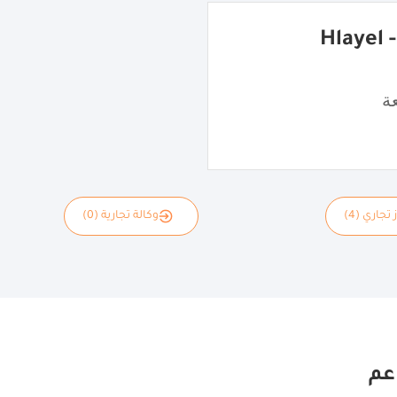
شاورما هِليّل - Hlayel
ة
 تجاري (4)
وكالة تجارية (0)
عم