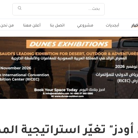
خبار
أبجديات
مشروعي
اتصل بنا
أعلن معنا
من نحن
ودز" تغيّر استراتيجية ال