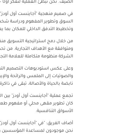
الضيف. نحن نُبطئ العملية لنفكر أولًا —
في صميم منهجية "أجاينست أول أودز" 
السوق وتطوير المفهوم ودراسة شخصية
وتخطيط التدفق الداخلي للمكان بما ي
من خلال دمج استراتيجية التسويق منذ 
ومتوافقة مع الأهداف التجارية. من ت
الشركة منظومة متكاملة للعلامة التج
وعلى عكس استوديوهات التصميم التقليد
والصوتيات إلى الملمس والرائحة والإيق
نابضة بالحياة والأصالة، تبقى في ذاكر
تجمع عملية "أجاينست أول أودز" بين ال
كان تطوير مقهى محلي أو مفهوم طعام فا
الأسواق التنافسية.
أضاف الفريق: "في "أجاينست أول أودز"،
نحن موجودون لمساعدة المؤسسين وال