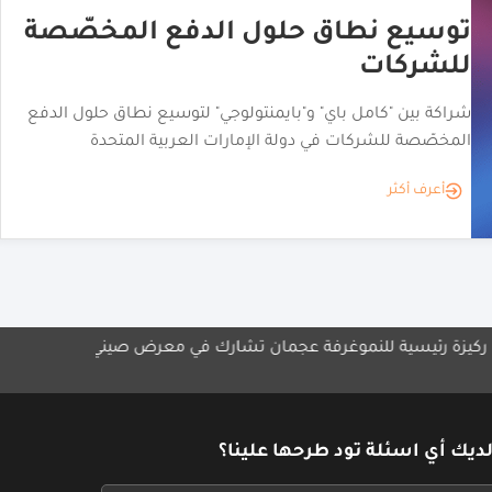
منصة إماراتية إنتاج المحتوى لثلاث
علامات أزياء عالمية
إطلاق منصة التصوير الفوتوغرافي المدعومة بالذكاء الاصطناعي
neofashion.ai لتلبية احتياجات علامات الأزياء
أعرف أكثر
نمو
غرفة عجمان تشارك في معرض صيني
مجموعة الشايع تطلق "أورا ب
الإمارات
ديك أي اسئلة تود طرحها علينا؟