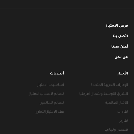
فرص الامتياز
اتصل بنا
أعلن معنا
من نحن
الأخبار
أبجديات
الإمارات العربية المتحدة
أساسيات الامتياز
الشرق الأوسط وشمال أفريقيا
نصائح لأصحاب الامتياز
الأخبار العالمية
نصائح للمانحين
لقاءات
عقد الامتياز التجاري
تقارير
قصص وتجارب