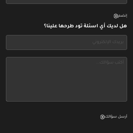
see
this,
إنضم
leave
هل لديك أي اسئلة تود طرحها علينا؟
this
form
If
field
you
blank
see
this,
leave
this
form
field
blank
أرسل سؤالك