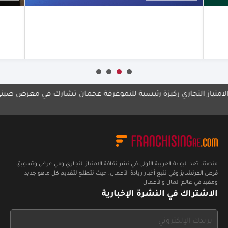
أعرف أكثر
أعرف أ
 التجاري ركيزة رئيسية للنمو
غرفة عجمان تشارك في معرض صيني
مجموع
الإما
منصتنا تعد البوابة العربية الأولى في نشر ثقافة الامتياز التجاري وفي عرض وتسويق
فرص الفرنشايز وفي تتبع أخبار ريادة الأعمال، حيث نتطلع لتقديم كل ماهو جديد
ومفيد في عالم المال والأعمال
الاشتراك في النشرة الإخبارية
If
you