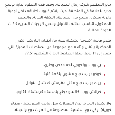
تدير المطعم شركة رمال للضيافة، وتعد هذه الخطوة بداية توسعٍ
جديد للعلامة في المنطقة، حيث يقدّم كببوب أطباقه داخل أوعية
دائرية مبتكرة، تجمع بين البساطة، النكهة القوية، والسعر
المعقول، لتناسب مختلف الأذواق ومحبي الوجبات السريعة ذات
الجودة العالية.
تقدم قائمة "كببوب" تشكيلة غنية من أطباق الباربكيو الكوري
المحضرة بإتقان وتقدم مع مجموعة من الصلصات المميزة التي
تصل إلى 11 نوعا، بينها الصلصة الحارة الشهيرة "7.5":
بي بوب: بولجوجي لحم مدخن وطري.
كوكو بوب: دجاج مشوي بنكهة غنية.
روك بوب: دجاج مقلي مقرمش لعشاق التوابل.
كرانش بوب: كاتسو دجاج بلمسة مقرمشة لا تقاوم.
ولا تكتمل التجربة دون المقبلات مثل ماندو المقرمشة (فطائر
كورية)، وكي-دوج الشهية المصنوعة من الهوت دوغ والجبنة.