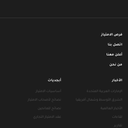
فرص الامتياز
اتصل بنا
أعلن معنا
من نحن
الأخبار
أبجديات
الإمارات العربية المتحدة
أساسيات الامتياز
الشرق الأوسط وشمال أفريقيا
نصائح لأصحاب الامتياز
الأخبار العالمية
نصائح للمانحين
لقاءات
عقد الامتياز التجاري
تقارير