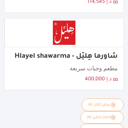
د.إ 174,545
شاورما هِليّل - Hlayel shawarma
مطعم وجبات سريعة
د.إ 400,000
عرض الكل (4)
امتياز تجاري (4)