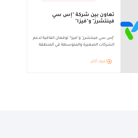
تعاون بين شركة "إس سي
فينتشرز" و"فيزا"
"إس سي فينتشرز" و"فيزا" توقعان اتفاقية لدعم
الشركات الصغيرة والمتوسطة في المنطقة
أعرف أكثر