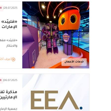
28.07.2025
|
ال
«فليبّد» 
الإمارات
«فليبّد» مفهو
والابتكار
أعرف أكث
خدمات الأعمال
06.07.2025
|
ال
مذكرة تفا
الإمارتيين
جمعية الإمارا