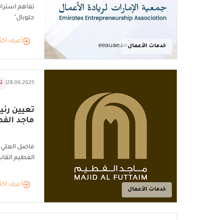
تفاهم استرات
جلوبال"
أعرف أكث
خدمات الأعمال
28.06.2025
|
تق
تعيين رئ
ماجد الف
فاضل العلي ي
الفطيم القاب
أعرف أكث
خدمات الأعمال