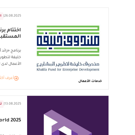
26.08.2025
|
ا
اختتام بر
المستقبل
برنامج «رائد
خليفة لتطوير
الأعمال لدى الفئة ا
أعرف أكث
خدمات الأعمال
13.08.2025
|
تق
FHS World 2025 ..الاح