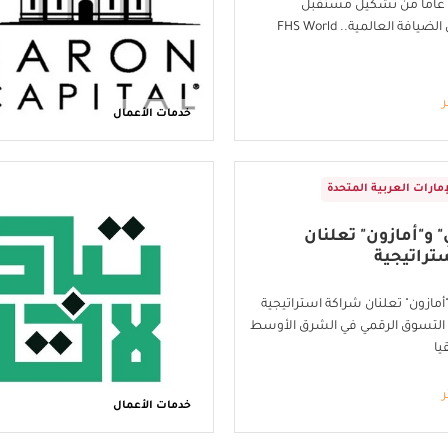
الاحتفال بـ20 عامًا من تشكيل مستقبل
الاستثمار في الضيافة العالمية.. FHS World
ر
خدمات الأعمال
إمارات العربية المتحدة
" و"أمازون" تعلنان
تراتيجية
"أمازون" تعلنان شراكة استراتيجية
ب التسوق الرقمي في الشرق الأوسط
يا
ر
خدمات الأعمال