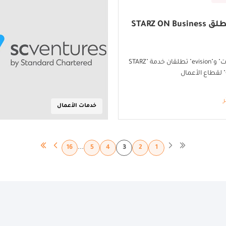
"إي آند" تطلق STARZ ON Business
"إي آند الإمارات" و"evision" تطلقان خدمة "STARZ
ر
خدمات الأعمال
...
16
5
4
3
2
1