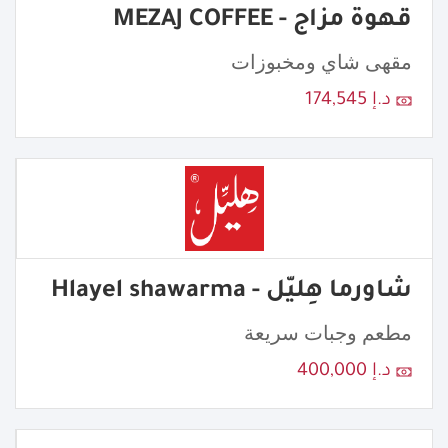
قهوة مزاج - MEZAJ COFFEE
مقهى شاي ومخبوزات
د.إ 174,545
شاورما هِليّل - Hlayel shawarma
مطعم وجبات سريعة
د.إ 400,000