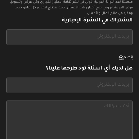
منصتنا تعد البوابة العربية الأولى في نشر ثقافة الامتياز التجاري وفي عرض وتسويق
فرص الفرنشايز وفي تتبع أخبار ريادة الأعمال، حيث نتطلع لتقديم كل ماهو جديد
ومفيد في عالم المال والأعمال
الاشتراك في النشرة الإخبارية
If
you
see
this,
إنضم
leave
هل لديك أي اسئلة تود طرحها علينا؟
this
form
If
field
you
blank
see
this,
leave
this
form
field