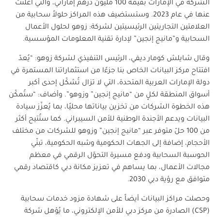
الشركة في الإمارات بقيمة 100 مليون درهم إماراتي، والتي أعلنت
عنها في عام 2023. وستستضيف هذه المراكز حلولاً سحابية من
العلامتين التجاريتين الرئيسيتين لشركة: زوهو لحلول الأعمال
السحابية و”مانيج إنجين” لإدارة تقنية المعلومات المؤسسية
.
وقال شايلش كومار ديفي، الرئيس التنفيذي لشركة زوهو: “يُعدّ
افتتاح مركز البيانات الخاص بنا جزءًا من استثماراتنا المستمرة في
دولة الإمارات العربية المتحدة، التي لا تزال تُشكّل إحدى أكبر
أسواق المنطقة لكلٍ من “مانيج إنجين” وزوهو”. وأضاف: “ستُمكّن
هذه الخطوة الشركات من تخزين بياناتها محليًا، بما يُعزّز سيادة
البيانات ويدعم الأجندة الوطنية للأمن السيبراني. كما ستُتيح أكثر
من 100 حلّ متوفر عبر “مانيج إنجين” وزوهو للشركات من مختلف
الأحجام، إضافة إلى الجهات الحكومية وشبه الحكومية، تبنّي
الحوسبة السحابية ودفع مسيرة التحوّل الرقمي في معظم
مجالات الأعمال، بما يساهم في تعزيز مكانة دبي كاقتصاد رقمي
متوافق مع رؤية دبي 2030
.
وحصلت مراكز البيانات أيضاً على شهادة مزود خدمات سحابية
(CSP)
الصادرة من مركز دبي للأمن الإلكتروني، ما يُؤهل شركة