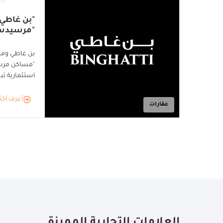
"بن غاطي"
"مرسيدس"
بن غاطي وم
"مساكن مرسي
استثمارية تبلغ 30 مليار درهم إ
أعرف أكث
عقارات