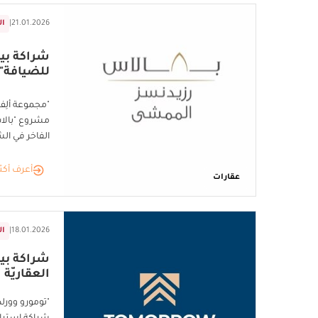
21.01.2026
|
ال
شراكة بين
للضيافة"
"مجموعة ألِف
مشروع "بالا
الفاخر في ال
أعرف أكث
عقارات
18.01.2026
|
ال
شراكة بين
العقاريّة
"تومورو وورل