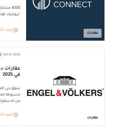
"بروبتيك كونيكت
أعرف أكث
عقارات
30.01.2026
|
تق
عقارات دب
في 2025
سوق دبي الع
مسبوقة خلال 
من الاستقرار
أعرف أكث
عقارات