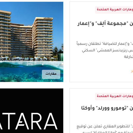
إمارات العربية المتحدة
 "مجموعة ألِف" و"إعمار
" و"إعمار للضيافة" تطلقان رسمياً
س ريزيدنسز الممشى" السكني
شارقة
ر
عقارات
إمارات العربية المتحدة
 "تومورو وورلد" وأوكتا
د" للتطوير العقاري تعلن عن توقيع