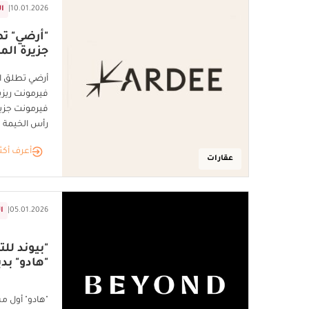
10.01.2026
|
ال
"أرضي" ت
جزيرة الم
أرضي تطلق ال
فيرمونت ريزي
رأس الخيمة
أعرف أكث
عقارات
05.01.2026
|
ا
"بيوند لل
"هادو" بد
"هادو" أول