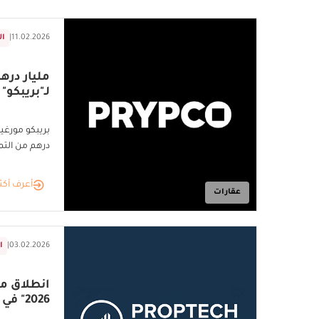
11.02.2026
|
ال
مليار دره
لـ"بريبكو" 
بريبكو مورغيج 
درهم من التموي
أعرف أكث
عقارات
03.02.2026
|
ا
انطلاق مؤ
2026" في دبي