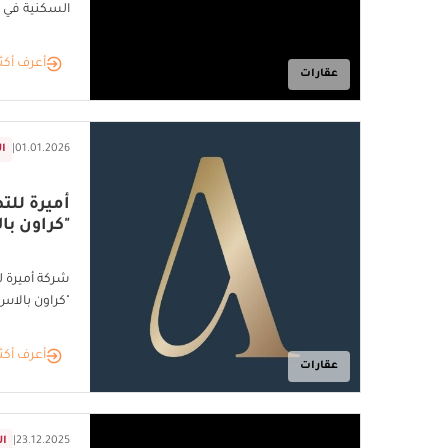
السكنية في ج
أعرف أكث
عقارات
01.01.2026
|
ال
أميرة للت
"كراون با
شركة أميرة 
"كراون بالاس
أعرف أكث
عقارات
23.12.2025
|
ال