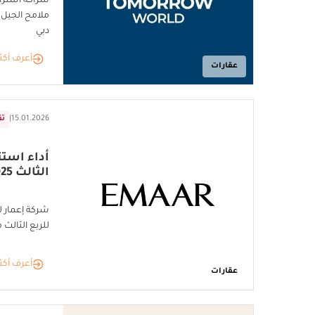
شراكة استراتي
ملامح الجيل 
دبي
أعرف أكث
عقارات
15.01.2026
|
تق
أداء استثن
الثالث 2025
شركة إعمار ل
للربع الثالث من 
أعرف أكث
عقارات