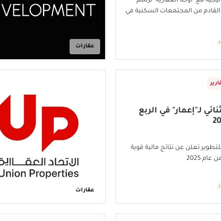
جيّة مع "أوكتا العقاريّة" لرسم
القادم من المجتمعات السكنية في
ر
عقارات
ارير
ائي لـ"إعمار" في الربع
لتطوير تعلن عن نتائج مالية قوية
عام 2025
ر
عقارات