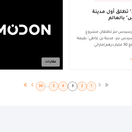
 تطلق أول مدينة
 بالعالم
رسيدس-بنز تطلقان مشروع
دس بنز– مدينة بن غاطي" بقيمة
ماراتي
ر
عقارات
...
30
5
4
3
2
1