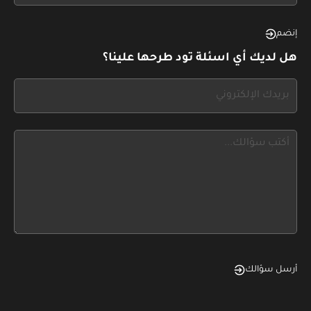
see
this,
إنضم
leave
هل لديك أي اسئلة تود طرحها علينا؟
this
form
If
field
you
blank
see
this,
leave
this
form
field
blank
أرسل سؤالك