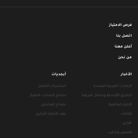
فرص الامتياز
اتصل بنا
أعلن معنا
من نحن
الأخبار
أبجديات
الإمارات العربية المتحدة
أساسيات الامتياز
الشرق الأوسط وشمال أفريقيا
نصائح لأصحاب الامتياز
الأخبار العالمية
نصائح للمانحين
لقاءات
عقد الامتياز التجاري
تقارير
قصص وتجارب