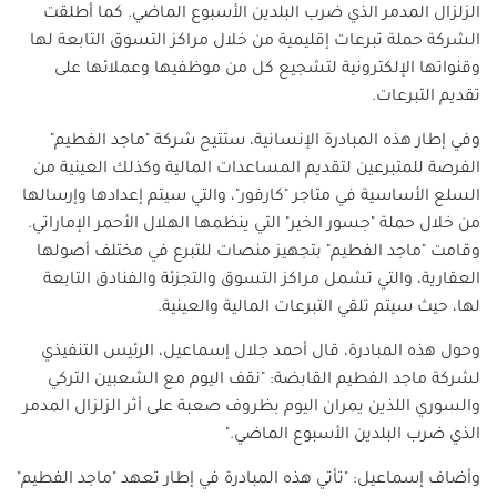
الزلزال المدمر الذي ضرب البلدين الأسبوع الماضي. كما أطلقت
الشركة حملة تبرعات إقليمية من خلال مراكز التسوق التابعة لها
وقنواتها الإلكترونية لتشجيع كل من موظفيها وعملائها على
تقديم التبرعات.
وفي إطار هذه المبادرة الإنسانية، ستتيح شركة "ماجد الفطيم"
الفرصة للمتبرعين لتقديم المساعدات المالية وكذلك العينية من
السلع الأساسية في متاجر "كارفور"، والتي سيتم إعدادها وإرسالها
من خلال حملة "جسور الخير" التي ينظمها الهلال الأحمر الإماراتي.
وقامت "ماجد الفطيم" بتجهيز منصات للتبرع في مختلف أصولها
العقارية، والتي تشمل مراكز التسوق والتجزئة والفنادق التابعة
لها، حيث سيتم تلقي التبرعات المالية والعينية.
وحول هذه المبادرة، قال أحمد جلال إسماعيل، الرئيس التنفيذي
لشركة ماجد الفطيم القابضة: "نقف اليوم مع الشعبين التركي
والسوري اللذين يمران اليوم بظروف صعبة على أثر الزلزال المدمر
الذي ضرب البلدين الأسبوع الماضي."
وأضاف إسماعيل: "تأتي هذه المبادرة في إطار تعهد "ماجد الفطيم"