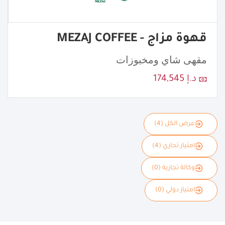
قهوة مزاج - MEZAJ COFFEE
مقهى شاي ومخبوزات
د.إ 174,545
عرض الكل (4)
امتياز تجاري (4)
وكالة تجارية (0)
امتياز دولي (0)