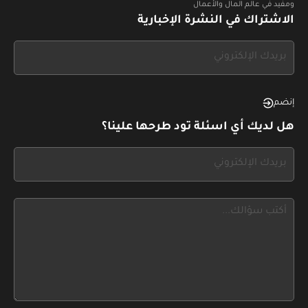
ومفيد في عالم المال والأعمال
الاشتراك في النشرة الإخبارية
If
you
see
this,
إنضم
leave
هل لديك أي اسئلة تود طرحها علينا؟
this
form
If
field
you
blank
see
this,
leave
this
form
field
blank