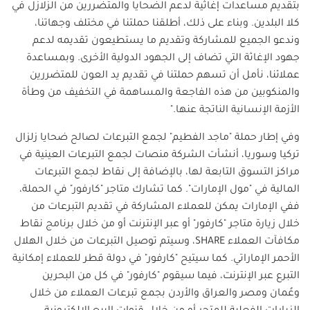
بتقديم مساعدات إغاثية لدعم الضحايا والمتضررين من الزلازل في
كلا البلدين. وبناء على ذلك، أطلقنا حملتنا في مختلف وجهاتنا،
وندعو الجميع للمشاركة وتقديم ما يستطيعون تقديمه لدعم
جهود الإغاثة التي تضاف إلى الجهود الدولية الأخرى. وبمساعدة
عملائنا، نأمل أن تسهم حملتنا في تقديم يد العون للمتضررين
والمنكوبين من هذه الفاجعة والمساهمة في التخفيف من وطأة
الأزمة الإنسانية الناتجة عنها."
وفي إطار حملة "ماجد الفطيم" لجمع التبرعات لصالح ضحايا زلزال
تركيا وسوريا، أنشأت الشركة منصات لجمع التبرعات العينية في
مراكز التسوق التابعة لها، بالإضافة إلى نقاط لجمع التبرعات
المالية في "مول الإمارات". كما تشارك متاجر "كارفور" في الحملة،
ففي الإمارات يمكن للعملاء المشاركة في تقديم التبرعات من
خلال زيارة متاجر "كارفور" أو عبر الإنترنت أو من خلال برنامج نقاط
مكافآت العملاء
SHARE
، وسيتم توصيل التبرعات من خلال الهلال
الأحمر الإماراتي. كما سيتيح "كارفور" في دولة قطر للعملاء إمكانية
التبرع عبر الإنترنت، فيما سيقوم "كارفور" في كل من البحرين
وعُمان ومصر والعراق والأردن بجمع تبرعات العملاء من خلال