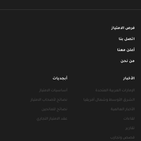
فرص الامتياز
اتصل بنا
أعلن معنا
من نحن
الأخبار
أبجديات
الإمارات العربية المتحدة
أساسيات الامتياز
الشرق الأوسط وشمال أفريقيا
نصائح لأصحاب الامتياز
الأخبار العالمية
نصائح للمانحين
لقاءات
عقد الامتياز التجاري
تقارير
قصص وتجارب