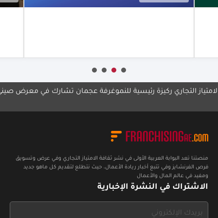
العربية المتحدة
لتلب
علام
أعرف أكثر
لتجاري ركيزة رئيسية للنمو
غرفة عجمان تشارك في معرض صيني
مجموعة
الإمارا
منصتنا تعد البوابة العربية الأولى في نشر ثقافة الامتياز التجاري وفي عرض وتسويق
فرص الفرنشايز وفي تتبع أخبار ريادة الأعمال، حيث نتطلع لتقديم كل ماهو جديد
ومفيد في عالم المال والأعمال
الاشتراك في النشرة الإخبارية
If