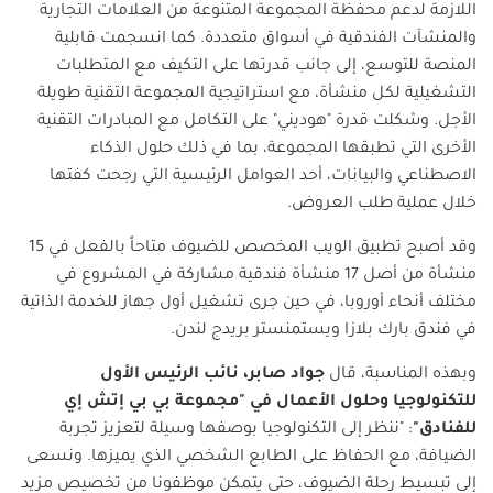
اللازمة لدعم محفظة المجموعة المتنوعة من العلامات التجارية
والمنشآت الفندقية في أسواق متعددة. كما انسجمت قابلية
المنصة للتوسع، إلى جانب قدرتها على التكيف مع المتطلبات
التشغيلية لكل منشأة، مع استراتيجية المجموعة التقنية طويلة
الأجل. وشكلت قدرة "هوديني" على التكامل مع المبادرات التقنية
الأخرى التي تطبقها المجموعة، بما في ذلك حلول الذكاء
الاصطناعي والبيانات، أحد العوامل الرئيسية التي رجحت كفتها
خلال عملية طلب العروض.
وقد أصبح تطبيق الويب المخصص للضيوف متاحاً بالفعل في 15
منشأة من أصل 17 منشأة فندقية مشاركة في المشروع في
مختلف أنحاء أوروبا، في حين جرى تشغيل أول جهاز للخدمة الذاتية
في فندق بارك بلازا ويستمنستر بريدج لندن.
وبهذه المناسبة، قال
جواد صابر، نائب الرئيس الأول
للتكنولوجيا وحلول الأعمال في "مجموعة بي بي إتش إي
للفنادق"
: "ننظر إلى التكنولوجيا بوصفها وسيلة لتعزيز تجربة
الضيافة، مع الحفاظ على الطابع الشخصي الذي يميزها. ونسعى
إلى تبسيط رحلة الضيوف، حتى يتمكن موظفونا من تخصيص مزيد