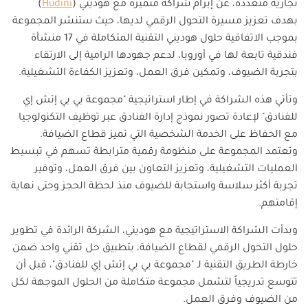
تجارية متعددة، عن إبرام شراكة متميزة مع هوديني (
Hudini
)
بهدف تعزيز مسيرة التحول الرقمي لديها، حيث ستنشر المجموعة
بموجب الاتفاقية حلول هوديني التقنية المتكاملة في 17 منشأة
فندقية تابعة لها في أوروبا، لدعم جهودها الرامية إلى الارتقاء
بتجربة الضيوف، وتمكين فرق العمل، وتعزيز الكفاءة التشغيلية.
وتأتي هذه الشراكة في إطار استراتيجية "مجموعة بي بي إتش إي
للفنادق" لإعادة تصور نموذج إدارة الفنادق عبر توظيف التكنولوجيا
مع الحفاظ على الخدمة الشخصية التي تميز قطاع الضيافة.
وتعتمد المجموعة على منظومة رقمية مترابطة تسهم في تبسيط
العمليات التشغيلية، وتعزيز التعاون بين فرق العمل، وتوفير
تجربة أكثر سلاسة واستجابة للضيوف منذ لحظة الحجز وحتى نهاية
إقامتهم.
وبدأت الشراكة الاستراتيجية مع هوديني، الشركة الرائدة في تطوير
حلول التحول الرقمي لقطاع الضيافة، بتطبيق حل تقني واحد ضمن
خارطة الطريق التقنية لـ "مجموعة بي بي إتش إي للفنادق"، قبل أن
تتوسع تدريجياً لتشمل مجموعة متكاملة من الحلول الموجهة لكل
من الضيوف وفرق العمل.