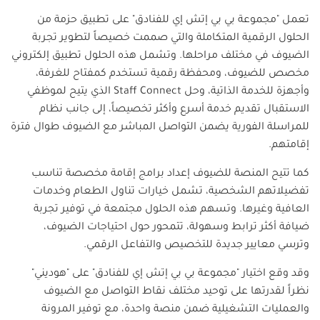
تعمل "مجموعة بي بي إتش إي للفنادق" على تطبيق حزمة من
الحلول الرقمية المتكاملة والتي صممت خصيصاً لتطوير تجربة
الضيوف في مختلف مراحلها. وتشمل هذه الحلول تطبيق إلكتروني
مخصص للضيوف، ومحفظة رقمية تستخدم كمفتاح للغرفة،
وأجهزة للخدمة الذاتية، وحل
Staff Connect
الذي يتيح لموظفي
الاستقبال تقديم خدمة أسرع وأكثر تخصيصاً، إلى جانب نظام
للمراسلة الفورية يضمن التواصل المباشر مع الضيوف طوال فترة
إقامتهم.
كما تتيح المنصة للضيوف إعداد برامج إقامة مخصصة تناسب
تفضيلاتهم الشخصية، تشمل خيارات تناول الطعام وخدمات
العافية وغيرها. وتسهم هذه الحلول مجتمعة في توفير تجربة
ضيافة أكثر ترابط وسهولة، تتمحور حول احتياجات الضيوف،
وترسي معايير جديدة للتخصيص والتفاعل الرقمي.
وقد وقع اختيار "مجموعة بي بي إتش إي للفنادق" على "هوديني"
نظراً لقدرتها على توحيد مختلف نقاط التواصل مع الضيوف
والعمليات التشغيلية ضمن منصة واحدة، مع توفير المرونة