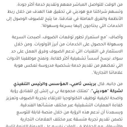
من الوقت للتواصل المباشر معهم وتقديم خدمة أكثر جودة.
وتسهم شراكتنا مع هوديني في تحقيق هذا الهدف من خلال ربط
الأنظمة والفرق العاملة في فنادقنا، ما يتيح للضيوف الوصول إلى
الخدمات التي يحتاجون إليها بسرعة وسهولة".
وأضاف: "مع استمرار تطور توقعات الضيوف، أصبحت السرعة
وسهولة الحصول على الخدمات من أبرز الأولويات. ومن خلال
الاستثمار في التقنيات التي تدعم الضيوف وفرق العمل على حد
سواء، نرسخ أسساً تشغيلية أكثر كفاءة، ونمنح موظفينا الأدوات
التي تمكنهم من تقديم خدمة شخصية مدروسة تعكس هوية
علاماتنا التجارية".
من جانبه، قال
برينس ثامبي، المؤسس والرئيس التنفيذي
لشركة "هوديني"
: "تمتلك مجموعة بي بي إتش إي للفنادق رؤية
واضحة لكيفية توظيف التكنولوجيا للارتقاء بتجربة الضيوف وتعزيز
كفاءة العمليات التشغيلية عبر مختلف منشآتها الفندقية.
ويسعدنا أن ندعم هذه الرؤية من خلال منصة قابلة للتوسع
تضمن تقديم تجربة متسقة عبر مختلف العلامات التجارية