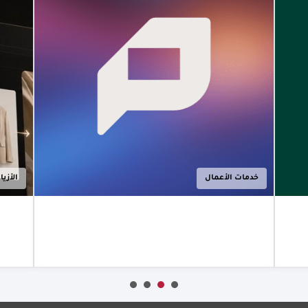
المخصّصة
للشركات
شراكة بين
"كامل باي"
و"بايمنتولوجي"
لتوسيع نطاق
حلول الدفع
المخصّصة
للشركات في
دولة الإمارات
الأزياء
العربية المتحدة
أعرف أكثر