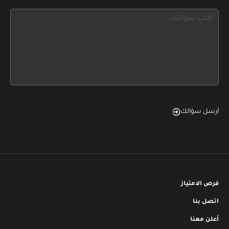
see
this,
leave
this
form
field
blank
أرسل سؤالك
فرص الامتياز
اتصل بنا
أعلن معنا