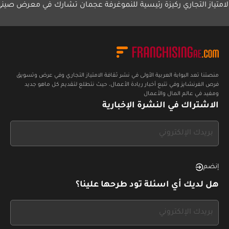
 التجاري ركيزة رئيسية للنمو
غرفة عجمان تشارك في معرض صيني
مجموع
الإما
منصتنا تعد البوابة العربية الأولى في نشر ثقافة الامتياز التجاري وفي عرض وتسويق
فرص الفرنشايز وفي تتبع أخبار ريادة الأعمال، حيث نتطلع لتقديم كل ماهو جديد
ومفيد في عالم المال والأعمال
الاشتراك في النشرة الإخبارية
If
you
see
this,
إنضم
leave
هل لديك أي اسئلة تود طرحها علينا؟
this
form
If
field
you
blank