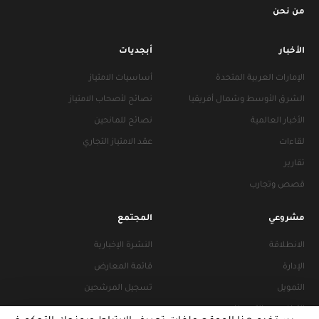
من نحن
الأخبار
أبجديات
الإمارات العربية المتحدة
أساسيات الامتياز
الشرق الأوسط وشمال أفريقيا
نصائح لأصحاب الامتياز
الأخبار العالمية
نصائح للمانحين
لقاءات
عقد الامتياز التجاري
تقارير
قصص وتجارب
مشروعي
المجتمع
الانطلاقة
النشرة الإخبارية
الإدارة
قائمة المعارض
التمويل
تسجيل المرشحين
التراخيص والتجهيزات