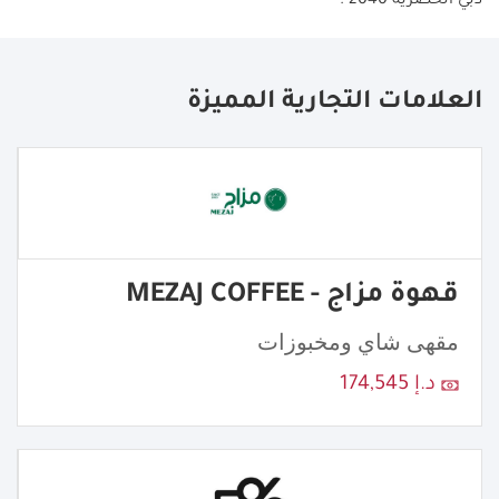
دبي الحضرية 2040
".
العلامات التجارية المميزة
قهوة مزاج - MEZAJ COFFEE
مقهى شاي ومخبوزات
د.إ 174,545