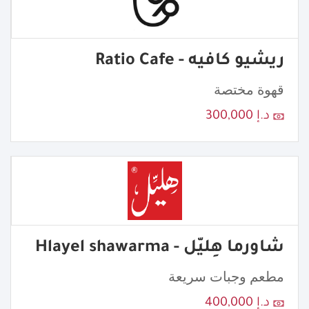
ريشيو كافيه - Ratio Cafe
قهوة مختصة
د.إ 300,000
شاورما هِليّل - Hlayel shawarma
مطعم وجبات سريعة
د.إ 400,000