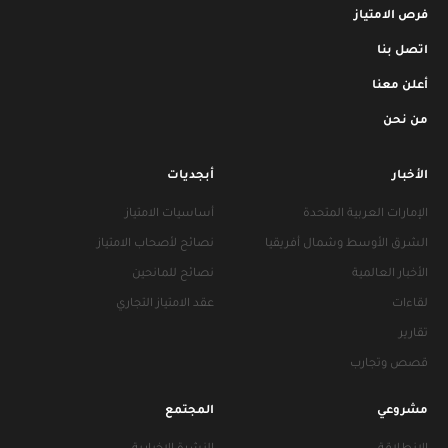
فرص الامتياز
اتصل بنا
أعلن معنا
من نحن
الأخبار
أبجديات
الإمارات العربية المتحدة
أساسيات الامتياز
الشرق الأوسط وشمال أفريقيا
نصائح لأصحاب الامتياز
الأخبار العالمية
نصائح للمانحين
لقاءات
عقد الامتياز التجاري
تقارير
قصص وتجارب
مشروعي
المجتمع