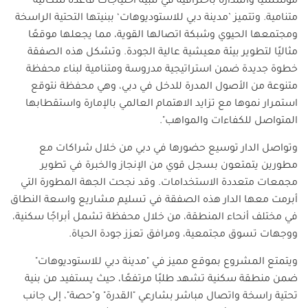
مؤسسيًا والمُدارة باحترافية في تلبية احتياجات قاعدة سكانية
متنامية. وتتميز ’مدينة دبي للاستوديوهات‘ ببنيتها التحتية الراسخة
ومجتمعها الحيوي وشبكة اتصالها القوية، مما يجعلها موقعًا
مثاليًا لتطوير بيئة معيشية عالية الجودة. وتشكل هذه الصفقة
خطوة جديدة ضمن استراتيجية مدروسة ومتنامية لبناء محفظة
متنوعة من الأصول المدرة للدخل في دبي، وهي محفظة نتوقع
استمرار نموها مع تزايد الاهتمام العالمي بالإمارة واستقطابها
المتواصل للكفاءات والمواهب
".
وتواصل الدار توسيع حضورها في دبي من خلال شراكات مع
مطورين يتمتعون بسجل قوي من الإنجاز والخبرة في تطوير
مجمعات متعددة الاستخدامات. وقد نجحت الجهة المطورة التي
أبرمت معها الدار هذه الصفقة في تسليم مشاريع واسعة النطاق
في مختلف أنحاء المنطقة، من خلال محفظة تشمل أبراجًا سكنية،
ووجهات تسوق مجتمعية، ومرافق تعزز جودة الحياة
.
ويتمتع المشروع بموقع مميز في "مدينة دبي للاستوديوهات"
ضمن منطقة سكنية تشهد طلبًا مرتفعًا، حيث يستفيد من بنية
تحتية راسخة واتصال مباشر بشارعي "القدرة" و"حصة"، إلى جانب