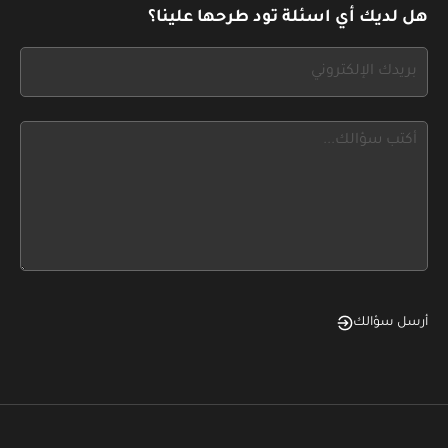
leave
هل لديك أي اسئلة تود طرحها علينا؟
this
form
If
field
you
blank
see
this,
leave
this
form
field
blank
أرسل سؤالك