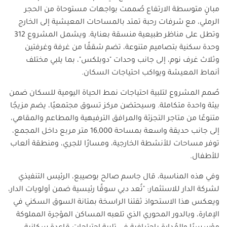
مبانٍ متوسطة الارتفاع صُممت بواجهات مستوحاة من الحجر
الرملي، مع شرفات رحبة تمتد بالمساحات المعيشية إلى الخارج
وتطل على مناظر طبيعية منسقة بعناية. ويشمل المشروع 312
وحدة سكنية بتصاميم متنوعة، تضم شققًا من غرفة وغرفتين
وثلاث غرف نوم، إلى جانب وحدات "دوبلكس"، بما يلبي مختلف
أنماط المعيشة ويواكب احتياجات السكان
.
صُمم المشروع لتلبية احتياجات نمط الحياة اليومية للسكان ضمن
بيئة واحدة متكاملة. وسيحتضن مركز تسوق مجتمعيًا، يضم مزيجًا
متنوعًا من متاجر التجزئة والمرافق الترفيهية والمطاعم والمقاهي،
إلى جانب حديقة واسعة بمساحة 16,000 متر مربع داخل المجمع،
توفر مساحات للأنشطة الخارجية، ومسارًا للجري، ومنطقة ألعاب
للأطفال
.
وفي هذه المناسبة، قال جاسم صالح بوصيبع، الرئيس التنفيذي
لشركة الدار للاستثمار
: "
تُعد دبي سوقًا رئيسية ضمن أولويات الدار،
ويعكس هذا الاستحواذ ثقتنا الراسخة بمتانة السوق السكني في
الإمارة، وبالدور المحوري الذي تلعبه المساكن المؤجرة المملوكة