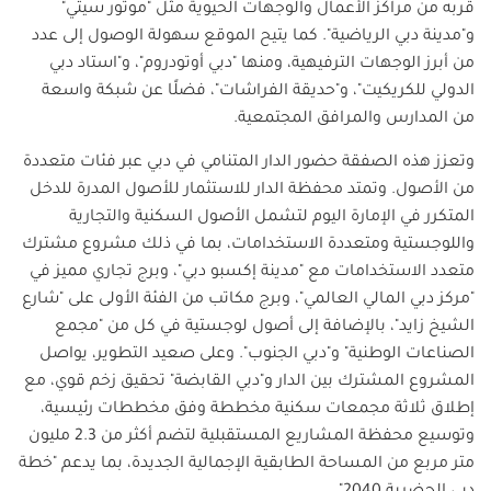
قربه من مراكز الأعمال والوجهات الحيوية مثل "موتور سيتي"
و"مدينة دبي الرياضية". كما يتيح الموقع سهولة الوصول إلى عدد
من أبرز الوجهات الترفيهية، ومنها "دبي أوتودروم"، و"استاد دبي
الدولي للكريكيت"، و"حديقة الفراشات"، فضلًا عن شبكة واسعة
من المدارس والمرافق المجتمعية
.
وتعزز هذه الصفقة حضور الدار المتنامي في دبي عبر فئات متعددة
من الأصول. وتمتد محفظة الدار للاستثمار للأصول المدرة للدخل
المتكرر في الإمارة اليوم لتشمل الأصول السكنية والتجارية
واللوجستية ومتعددة الاستخدامات، بما في ذلك مشروع مشترك
متعدد الاستخدامات مع "مدينة إكسبو دبي"، وبرج تجاري مميز في
"مركز دبي المالي العالمي"، وبرج مكاتب من الفئة الأولى على "شارع
الشيخ زايد"، بالإضافة إلى أصول لوجستية في كل من "مجمع
الصناعات الوطنية" و"دبي الجنوب". وعلى صعيد التطوير، يواصل
المشروع المشترك بين الدار و"دبي القابضة" تحقيق زخم قوي، مع
إطلاق ثلاثة مجمعات سكنية مخططة وفق مخططات رئيسية،
وتوسيع محفظة المشاريع المستقبلية لتضم أكثر من 2.3 مليون
متر مربع من المساحة الطابقية الإجمالية الجديدة، بما يدعم "خطة