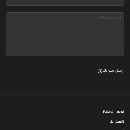
you
blank
see
this,
leave
this
form
field
blank
أرسل سؤالك
فرص الامتياز
اتصل بنا