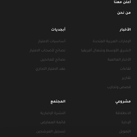
أعلن معنا
من نحن
الأخبار
أبجديات
الإمارات العربية المتحدة
أساسيات الامتياز
الشرق الأوسط وشمال أفريقيا
نصائح لأصحاب الامتياز
الأخبار العالمية
نصائح للمانحين
لقاءات
عقد الامتياز التجاري
تقارير
قصص وتجارب
مشروعي
المجتمع
الانطلاقة
النشرة الإخبارية
الإدارة
قائمة المعارض
التمويل
تسجيل المرشحين