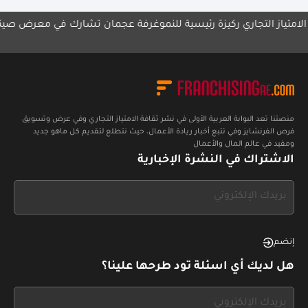
 التجاري ركيزة رئيسية للنمو
غرفة عجمان تشارك في معرض صيني
مجموع
الإما
منصتنا تعد البوابة العربية الأولى في نشر ثقافة الامتياز التجاري وفي عرض وتسويق
فرص الفرنشايز وفي تتبع أخبار ريادة الأعمال، حيث نتطلع لتقديم كل ماهو جديد
ومفيد في عالم المال والأعمال
الاشتراك في النشرة الإخبارية
If
you
see
this,
إنضم
leave
هل لديك أي اسئلة تود طرحها علينا؟
this
form
If
field