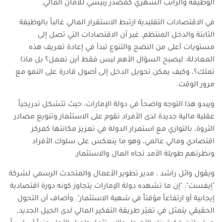
الوظيفة والراتب الشهري كمصدر رئيسي للأمان المالي.
في الاقتصادات التقليدية ارتبط الاستقرار المالي غالباً بالوظيفة
الثابتة والدخل المنتظم، غير أن الاقتصادات التي تصل إلى
مستويات أعلى من النضج والتنوع تبدأ في إعادة تعريف هذه
المعادلة، ليصبح السؤال الأهم ليس فقط أين تعمل؟ بل ماذا
تملك؟، وكيف يمكن تحويل الدخل إلى أصول قادرة على النمو مع
مرور الوقت.
ويبدو هذا التوجه واضحاً في دولة الإمارات، حيث تتشكل تدريجياً
عقلية مالية جديدة لدى الأفراد تقوم على الاستثمار وتنويع مصادر
الثروة، بالتوازي مع استمرار الدولة في تعزيز مكانتها كمركز
اقتصادي ومالي عالمي، وهو ما ينعكس على سلوك الأفراد
ونظرتهم طويلة الأمد تجاه المال والاستثمار.
ويقول وائل راشد ، مدير تطوير الأعمال والمتحدث الرسمي لشركة
"إيفست": "إن ما تشهده دولة الإمارات يتجاوز كونه دورة اقتصادية
إيجابية أو ارتفاعاً مؤقتاً في شهية الاستثمار". وأضاف أن التحول
الحقيقي يتمثل في تغيّر طريقة التفكير المالي لدى الجيل الجديد،