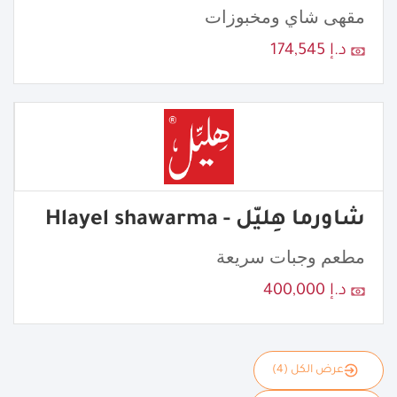
مقهى شاي ومخبوزات
د.إ 174,545
شاورما هِليّل - Hlayel shawarma
مطعم وجبات سريعة
د.إ 400,000
عرض الكل (4)