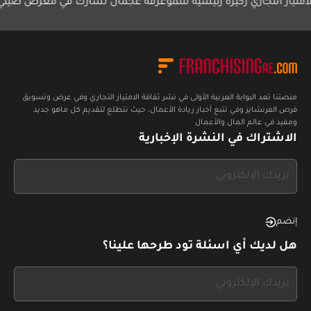
التجاري ركيزة رئيسية للنمو
غرفة عجمان تشارك في معرض صيني
مجموعة
الإمار
منصتنا تعد البوابة العربية الأولى في نشر ثقافة الامتياز التجاري وفي عرض وتسويق
فرص الفرنشايز وفي تتبع أخبار ريادة الأعمال، حيث نتطلع لتقديم كل ماهو جديد
ومفيد في عالم المال والأعمال
الاشتراك في النشرة الإخبارية
If
you
see
this,
إنضم
leave
هل لديك أي اسئلة تود طرحها علينا؟
this
form
If
field
you
blank
see