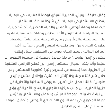
والرفاهية
.
وقال خليفة الرميثي، المدير التنفيذي لوحدة العقارات في الإمارات
بقطاع الاستثمار في الإمارات في شركة مبادلة للاستثمار:
«بصفتها وجهة أبوظبي للأعمال والحياه العصرية، تجسّد جزيرة
الماريه التزام مبادلة طويل الأمد بتطوير وجهات مستقبلية قادرة
على المنافسة عالمياً. وعلى مدى الخمسة عشر عاماً الماضية،
تطورت الجزيرة من رؤية طموحة لتصبح اليوم واحداً من أكثر
المراكز المالية ونمط الحياة حيوية في المنطقة. يمثّل إطلاق
مشروع "إيدن هاوس" مرحلة جديدة ومهمة في مسيرة التطوير، لا
سيّما وأنه يفتح المجال لاستثمار إحدى أبرز قطع الأراضي المتبقية
في الجزيرة، كما يُسهم في تسريع وتيرة تطورها المستمر. ومن
خلال شراكتنا مع شركة "إتش آند إتش"، وإطلاق مشروع "إيدن
هاوس"، فإننا نعمل على تعزيز العروض السكنية والتجارية في
جزيرة الماريه، إلى جانب مركزها التجاري الراسخ، الأمر الذي يؤدي
إلى زيادة جاذبيتها كوجهة للعيش والعمل والاستثمار، ويكرّس
دورها المحوري في دعم التنوع الاقتصادي لأبوظبي وتحقيق نموها
المستدام على المدى الطويل
".