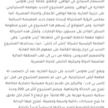
الاستثمار السيادي في أبوظبي، لإطلاق علامة "إيدن هاوس"
الفاخرة في أبوظبي. ويتميز المشروع الجديد بموقعه الاستراتيجي
على جزيرة الماريه، وجهة أبوظبي للأعمال والحياة العصرية، كما
يعكس الرؤية المشتركة لإرساء معيار جديد للمعيشة السكنية
الفاخرة. ومن المتوقع أن يُسهم هذا المشروع في تعزيز منظومة
السكن الفاخر على مستوى دولة الإمارات. وتُمثّل هذه الشراكة
خطوة مهمة لخطط التوسع التي تنتهجها "إيدن هاوس"، وهي
العلامة الرئيسية لشركة "إتش آند إتش"، حيث يساعدها المشروع
الجديد في إبراز رؤيتها القائمة على مفهوم الأناقة الهادئة
والتصميم المدروس، ونقله من دبي إلى قلب المنطقة المالية
لعاصمة الدولة ومركزها النابض للحياة العصرية
.
ويقع "إيدن هاوس" الجديد على جزيرة الماريه، بعد أن خصصت له
قطعة أرض استراتيجية، في حين تم تصميم المشروع من قبل "دي
إكس بي لاب"، والتركيز عل تقديم تجربة معيشية حضارية متكاملة
تمزج بين الحداثة والرفاهية. ويضم المشروع أكثر من 200 وحدة
سكنية حصرية موزعة على 60 طابقاً، مع ارتفاع 3 أمتار لكل طابق،
ما يتيح مساحات داخلية واسعة ومضيئة، تمتزج فيها الرحابة
والإضاءة الطبيعية لتمنح سكانها إحساساً فريداً بالراحة