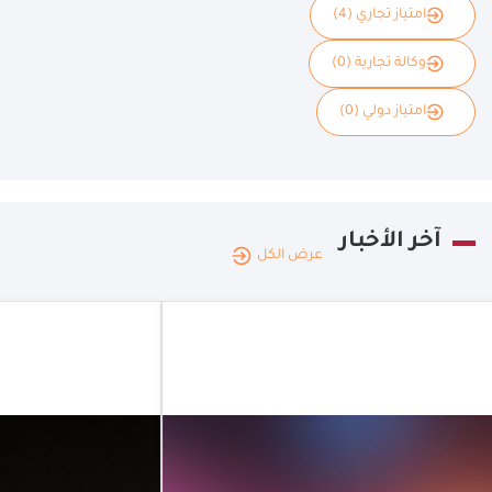
امتياز تجاري (4)
وكالة تجارية (0)
امتياز دولي (0)
آخر الأخبار
عرض الكل
الإمار
العربي
الإمارات
المتحد
العربية
|
22.07.2026
منص
المتحدة
إمارا
توسيع نطاق
إنتاج
حلول الدفع
المح