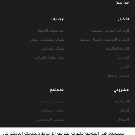
من نحن
الأخبار
أبجديات
الإمارات العربية المتحدة
أساسيات الامتياز
الشرق الأوسط وشمال أفريقيا
نصائح لأصحاب الامتياز
الأخبار العالمية
نصائح للمانحين
لقاءات
عقد الامتياز التجاري
تقارير
قصص وتجارب
مشروعي
المجتمع
الانطلاقة
النشرة الإخبارية
الإدارة
قائمة المعارض
التمويل
تسجيل المرشحين
التراخيص والتجهيزات
يستخدم هذا الموقع ملفات تعريف الارتباط ويمنحك التحكم في