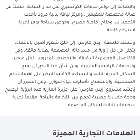
بالإضافة إلى توافر خدمات الكونسيرج على مدار الساعة، فضلاً عن
صالة مخصصة للمقيمين، ومركز لياقة بدنية مزود بأحدث
التجهيزات، وجناح رفاهية حصري، وحوض سباحة يوفر تجربة
استرخاء كاملة
.
وتستند فلسفة "إيدن هاوس" إلى خلق شعور أصيل بالانتماء،
يتجلى في كل زاوية من مساحاته المصممة بعناية فائقة، وفي
التفاصيل المعمارية الدقيقة، والتخطيط المدروس لكل عنصر،
والخدمات الراقية والمتميزة. ومن شأن هذا النهج أن يمنح
السكان الحرية التامة والمساحة الكافية للتركيز على اهتماماتهم
الشخصية، والاستمتاع بأسلوب حياة متوازن. ومن المقرر أن
يُجسّد مشروع "إيدن هاوس" على جزيرة الماريه هذه الرؤية، ليصبح
وجهة حضارية عصرية تجمع بين الفخامة والراحة، مقدماً تجربة
سكنية استثنائية لسكان العاصمة
.
العلامات التجارية المميزة