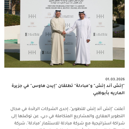
01.03.2026
"إتش آند إتش" و"مبادلة" تطلقان "إيدن هاوس" في جزيرة
الماريه بأبوظبي
أعلنت "إتش آند إتش للتطوير"، إحدى الشركات الرائدة في مجال
التطوير العقاري والمشاريع المتكاملة في دبي، عن توصّلها إلى
شراكة استراتيجية مع شركة مبادلة للاستثمار "مبادلة"، شركة