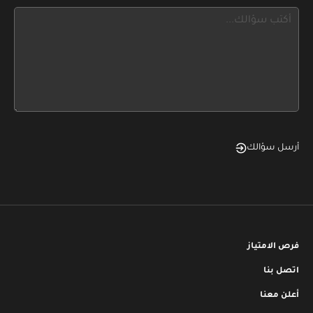
this,
leave
this
form
field
blank
أرسل سؤالك
فرص الامتياز
اتصل بنا
أعلن معنا