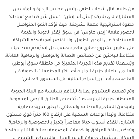
من جانبه، قال شهاب لطفي، رئيس مجلس الإدارة والمؤسس
المشارك لدى شركة "إتش آند إتش": "تمثل شراكتنا مع "مبادلة"
خطوة استراتيجية مهمة لشركتنا، حيث تؤكد النمو المتواصل
لحضور علامة "إيدن هاوس" في سوق يُقدّر الجودة والقيمة
المستدامة على المدى الطويل. ولا تقتصر أهمية هذه الشراكة
على تطوير مشروع عقاري فاخر فحسب، بل إنه يُقدّم نمط حياة
متكاملاً للباحثين عن خصائص الأصالة والتواصل والرفاهية الهادئة.
ويُسعدنا تقديم هذه التجربة المتميزة في منطقة سوق أبوظبي
العالمي، باعتبار جزيرة الماريه أحد أكثر المجتمعات الحيوية في
العاصمة، وأحد أبرز المراكز المالية على المستوى العالمي
".
وتم تصميم المشروع بعناية ليتناغم بسلاسة مع البيئة الحيوية
المحيطة بجزيرة الماريه، حيث يُخصص الطابق الأرضي لمجموعة
راقية من المتاجر والمطاعم والمقاهي، ليخلق تجربة حضارية
متكاملة. وتبدأ الوحدات السكنية على ارتفاع 160 متراً فوق مستوى
الشارع، لتقدّم أسلوب حياة معاصراً يتميز بالخصوصية والرفاهية.
وتعكس باقة المرافق والخدمات المصممة بعناية الالتزام برفاهية
السكان، وتشمل خدمات التدبير المنزلي والمساعد الشخصي،