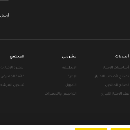
أرسل 
أبجديات
مشروعي
المجتمع
أساسيات الامتياز
الانطلاقة
النشرة الإخبارية
نصائح لأصحاب الامتياز
الإدارة
قائمة المعارض
نصائح للمانحين
التمويل
تسجيل المرشحي
عقد الامتياز التجاري
التراخيص والتجهيزات