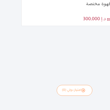
هوة مختصة
د.إ 300,000
امتياز دولي (0)