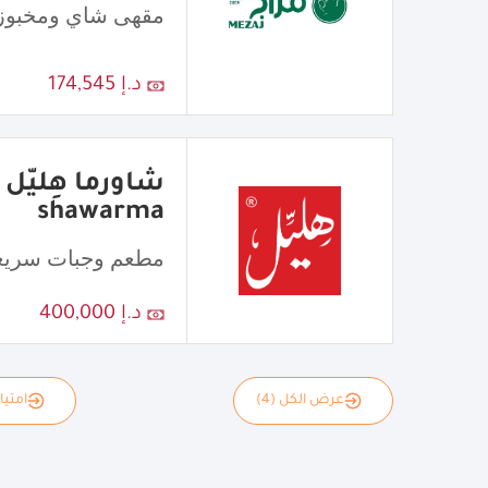
مقهى شاي ومخبوز
د.إ 174,545
shawarma
مطعم وجبات سريع
د.إ 400,000
عرض الكل (4)
امتياز