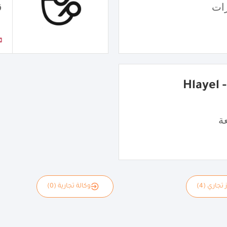
ات
ق
شاورما هِليّل - Hlayel
ة
 تجاري (4)
وكالة تجارية (0)