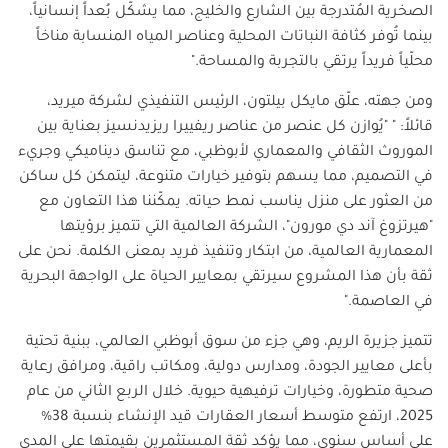
الصخرية المُتدرجة بين الشارع والخليج، مما يشكّل بُعداً إنسانياً،
بينما تُوفر كثافة النباتات المحلية وعناصر المياه المنسابة مناخاً
محلّياً فريداً يرتقي بالتجربة والمساحة
."
ومن جهته، علّق مايكل بيلتون، الرئيس التنفيذي لشركة ميريد،
قائلاً: " "يُوازن كل عنصر من عناصر ريفييرا ريزيدنسيز بعناية بين
الموروث الثقافي والمعماري لأبوظبي، مع تناسق ديناميكي وجريء
في التصميم، مما يسهم بتوفير خيارات متنوعة، ليتمكن كل ساكن
من العثور على منزل يناسب نمط حياته. يمكّننا هذا التعاون مع
"هيرتزوغ آند دي مورون"، الشركة العالمية التي تتميز برؤيتها
المعمارية العالمية، من ابتكار وتنفيذ فريد بمعنى الكلمة. نحن على
ثقة بأن هذا المشروع سيرتقي بمعايير الحياة على الواجهة البحرية
في العاصمة
."
تتميز جزيرة الريم، وهي جزء من سوق أبوظبي العالمي، ببنية تحتية
بأعلى معايير الجودة، ومدارس دولية، ومكاتب راقية، ومرافق رعاية
صحية متطورة، وخيارات ترفيهية حيوية. خلال الربع الثاني من عام
2025، ارتفع متوسط ​​أسعار العقارات قيد الإنشاء بنسبة 38%
على أساس سنوي، مما يؤكد ثقة المستثمرين بقيمتها على المدى