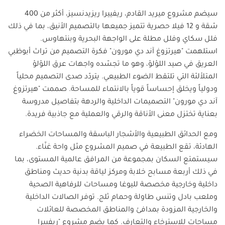
سيضم مشروع ميريد القادم، ريفييرا ريزيدنسيز، أكثر من 400
شقة و 12 فيلا حصرية تتميز جميعها بالتصميم الأنيق، بما في ذلك
فلل سكاي وفلل مطلة على الواجهة البحرية وبنتهاوس.
استلهمت "هيرتزوغ آند دي مورون" فكرة التصميم من تراث أبوظبي
العريق في صيد اللؤلؤ، وهو ما تجسّده واجهات عرق اللؤلؤ
المتلألئة التي تلتقط الضوء الطبيعي. يتردّد صدى التصميم محلياً
ودولياً ويخلق إحساساً قوياً بالانتماء للمساحة. صممت "هيرتزوغ
آند دي مورون" التصميمات الداخلية والردهة بتفاصيل مدروسة
بعناية تختزل معنى الأناقة والرقي والعملية مع جاذبية فريدة
.
ومع الحدائق الطبيعية والأشجار الباسقة والمساحات الخضراء
الهادئة، تقع الطبيعة في صميم المشروع مثل واحة غنّاء.
سيستمتع السكان بمجموعة من المرافق عالمية المستوى، بما
في ذلك أربعة مسابح خلابة ومركز لياقة بدنية حديث ومناطق
داخلية وخارجية مخصصة لليوغا ومساحات للرفاهية الصحية
وملعب بادل وتنس طاولة وحمام ثلج. توفر الصالات الداخلية
والخارجية المزودة بمدافئ والمناطق المخصصة للعائلات
مساحات للاسترخاء والتعارف. كما يضم مشروع "ريفييرا