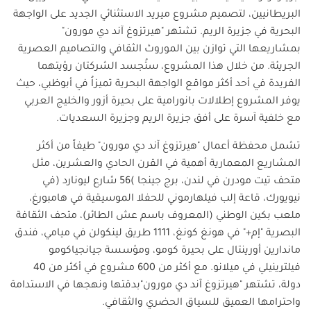
البريطانيين، لتصميم مشروع ميريد الاستثنائي الجديد على الواجهة
البحرية في جزيرة الريم. تشتهر "هيرتزوغ آند دي مورون"
بمشاريعها التي توازن بين الموروث الثقافي والتصاميم العصرية
الجريئة. من خلال هذا المشروع، ستُجسد الشركتان رؤيتهما
الفريدة في أحد أكثر مواقع الواجهة البحرية تميزاُ في أبوظبي، حيث
يوفر المشروع إطلالات بانورامية على بحيرة أزور والخليج العربي
مع خلفية آسرة على أفق جزيرة الريم وجزيرة السعديات
.
تشمل محفظة أعمال "هيرتزوغ آند دي مورون" طيفاً من أكثر
المشاريع المعمارية أهمية في القرن الحادي والعشرين، مثل
متحف تيت مودرن في لندن، برج جينجا
)56
شارع ليونارد
(
في
نيويورك، قاعة إلب فيلهارموني للحفلا الموسيقية في هامبورغ،
ملعب بكين الوطني (المعروف باسم عش الطائر)، متحف الثقافة
البصرية "إم+" في هونغ كونغ، 1111 طريق لينكولن في ميامي، فندق
ماندارين أورينتال على بحيرة كومو، ومؤسسة جيانجياكومو
فيلترينيلي في ميلانو. مع أكثر من 600 مشروع في أكثر من 40
دولة، تشتهر "هيرتزوغ آند دي مورون"بدقتها ونهجها في الاستدامة
واحترامها العميق للسياق الحضري والثقافي
.