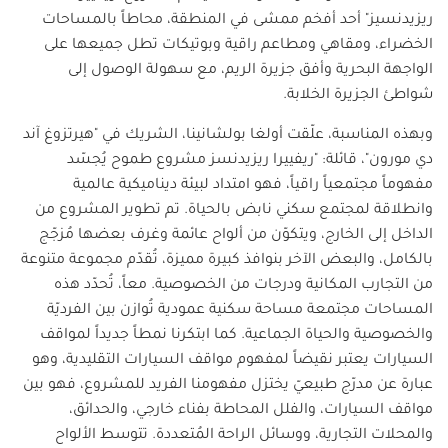
ريزيدنسيز" أحد أفخم ممشى في المنطقة، محاطاً بالمساحات
الخضراء، ومقاهي ومطاعم راقية وبوتيكات تطل جميعها على
الواجهة البحرية وأفق جزيرة الريم، مع سهولة الوصول إلى
شواطئ الجزيرة الخلابة
.
وبهذه المناسبة، علّقت أولغا بولشانينا، الشريك في "هيرتزوغ آند
دي مورون"، قائلة: "ريفييرا ريزيدنسز مشروع طموح يُجسّد
مفهوماً مجتمعياً راقياً، فهو امتداد لبيئة ديناميكية عالمية
وانطلاقة لمجتمع سكني نابض بالحياة. تم تطوير المشروع من
الداخل إلى الخارج، ويتكوّن من ألواح عائمة وغرف بعضها مُزجّج
بالكامل، والبعض الآخر بنوافذ كبيرة مميزة، تُقدّم مجموعة متنوعة
من التجارب المكانية ودرجات من الخصوصية. معاً، تُحدّد هذه
المساحات مجتمعة مساحة سكنية عمودية تُوازن بين الفرديّة
والخصوصية والحياة الجماعية. كما ابتكرنا نمطاً جديداً لمواقف
السيارات يعتبر نقيضاً لمفهوم مواقف السيارات التقليدية، وهو
عبارة عن مدرّج طبيعيّ يختزل مفهومنا الفريد للمشروع، فهو بين
مواقف السيارات، والفلل المحاطة بفناء خارجي، والحدائق،
والمحلات التجارية، ووسائل الراحة المُتعددة. تتوسط الألواح