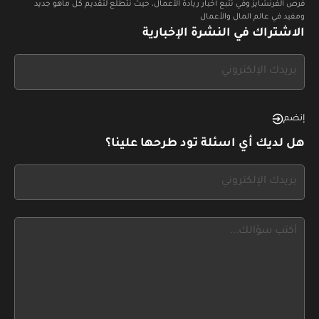
فرص الفرنشايز وفي تتبع أخبار ريادة الأعمال، حيث نتطلع لتقديم كل ماهو جديد
ومفيد في عالم المال والأعمال
الاشتراك في النشرة الإخبارية
If
you
see
this,
إنضم
leave
هل لديك أي اسئلة تود طرحها علينا؟
this
form
If
field
you
blank
see
this,
leave
this
form
field
blank