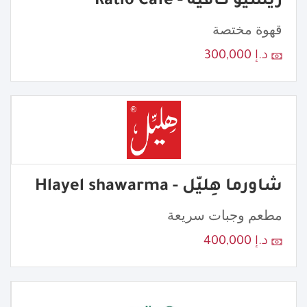
ريشيو كافيه - Ratio Cafe
قهوة مختصة
د.إ 300,000
شاورما هِليّل - Hlayel shawarma
مطعم وجبات سريعة
د.إ 400,000