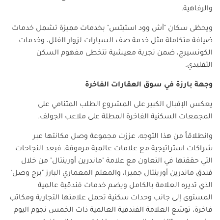
والرفاهية
.
ويحظى سكان "آش وود استيتس" بخدمات مميزة تشمل خدمات
ضيافة متكاملة مثل خدمة صف السيارات لزوار الفلل، وخدمات
الكونسيرج، ضمن تجربة معيشية تتخطى مفهوم السكن
التقليدي
.
وجهة بارزة في سوق العقارات الفاخرة
يعكس الإقبال الكبير على المشروع الطلب المتنامي على
المجمعات السكنية الفاخرة المطلة على ملاعب الجولف
.
وانطلاقاً من هذا التوجه، عززت مجموعة وصل مكانتها عبر
شراكات استراتيجية مع علامات عالمية مرموقة. فبعد النجاحات
التي حققتها في التعاون مع علامة "ماندرين أورينتال" من خلال
فندق ماندرين أورينتال جميرا، والمعلم المعماري البارز "برج وصل"
الذي تديره العلامة بالكامل ويضم خدمات فندقية عالمية
المستوى إلى جانب وحدات سكنية تحمل علامتها التجارية ومكاتب
فاخرة، توسّع العلامة الفندقية العالمية ذات الخمس نجوم اليوم