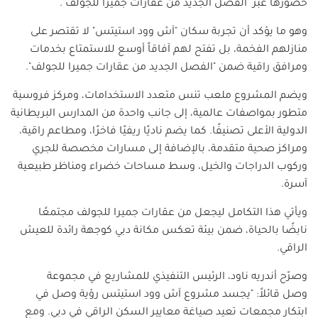
حضورها عبر "الفصل الجديد من عقارات جميرا للجولف
".
وهو ما يؤكد أن تجربة سكان "آش وود استيتس" لا تقتصر على
منازلهم الفخمة، بل تفتح لهم آفاقاً أوسع للاستمتاع بخدمات
ومرافق راقية ضمن
"
الفصل الجديد من عقارات جميرا للجولف
".
ويضم المشروع ملعب تنس متعدد الاستخدامات، ومركز فروسية
متطور بمواصفات عالمية، إلى جانب واحدة من المدارس البريطانية
الدولية الأعلى تصنيفًا. كما يضم ناديًا ريفيًا فاخرًا، ومطاعم راقية،
ومراكز صحية متقدمة، بالإضافة إلى مسارات مخصصة للجري
وركوب الدراجات والخيل، وسط مساحات خضراء ومناظر طبيعية
آسرة
.
ويأتي هذا التكامل ليجعل من عقارات جميرا للجولف مجتمعًا
نابضًا بالحياة، ضمن بيئة تعكس مكانة دبي كوجهة رائدة للعيش
الراقي
.
وصرّح أندريه ناود، الرئيس التنفيذي للمشاريع في مجموعة
وصل قائلاً: "يجسد مشروع آش وود استيتس رؤية وصل في
ابتكار مجمعات تعيد صياغة معايير السكن الراقي في دبي. ومع