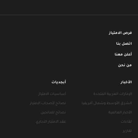
فرص الامتياز
اتصل بنا
أعلن معنا
من نحن
الأخبار
أبجديات
الإمارات العربية المتحدة
أساسيات الامتياز
الشرق الأوسط وشمال أفريقيا
نصائح لأصحاب الامتياز
الأخبار العالمية
نصائح للمانحين
لقاءات
عقد الامتياز التجاري
تقارير