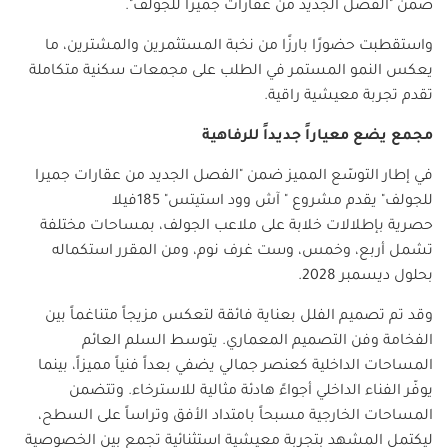
ضمن "الفصل الجديد من عقارات جميرا للجولف
".
واستقطبت حضورًا بارزًا من نخبة المستثمرين والمشترين، ما
يعكس النمو المستمر في الطلب على مجمعات سكنية متكاملة
تقدم تجربة معيشية راقية
.
مجمع يضع معياراً جديداً للرفاهية
في إطار التوسّع المميز ضمن "الفصل الجديد من عقارات جميرا
للجولف" يقدم مشروع " آش وود استيتس" 185فيلا
حصرية بإطلالات خلابة على ملاعب الجولف، بمساحات مختلفة
تشمل أربع، وخمس، وست غرف نوم، ومن المقرر استكماله
بحلول ديسمبر 2028
.
وقد تم تصميم الفلل بعناية فائقة لتعكس مزيجاً متناغماً بين
الفخامة وفن التصميم المعماري
.
يتوسط السلم العائم
المساحات الداخلية كعنصر جمالي يضفي بعداً فنياً مميزاً، بينما
يوفّر الفناء الداخلي أجواءً هادئة مثالية للاسترخاء
.
وتتضمن
المساحات الخارجية مسبحاً بامتداد الأفق وتراساً على السطح،
ليكتمل المشهد بتجربة معيشية استثنائية تجمع بين الخصوصية