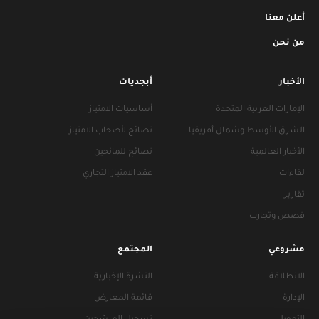
أعلن معنا
من نحن
الأخبار
أبجديات
الإمارات العربية المتحدة
أساسيات الامتياز
الشرق الأوسط وشمال أفريقيا
نصائح لأصحاب الامتياز
الأخبار العالمية
نصائح للمانحين
لقاءات
عقد الامتياز التجاري
تقارير
قصص وتجارب
مشروعي
المجتمع
الانطلاقة
النشرة الإخبارية
الإدارة
قائمة المعارض