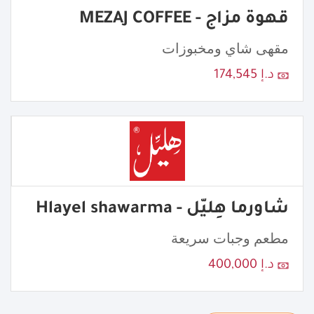
قهوة مزاج - MEZAJ COFFEE
مقهى شاي ومخبوزات
د.إ 174,545
شاورما هِليّل - Hlayel shawarma
مطعم وجبات سريعة
د.إ 400,000