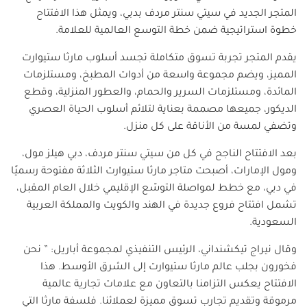
المتجر الجديد في سيتي سنتر مردف بدبي، ويمثل هذا الافتتاح
خطوة استراتيجية ضمن خطة التوسع العالمية للعلامة
.
يقدم المتجر تجربة تسوق متكاملة تجسد أسلوب مارثا ستيوارت
المميز، ويضم مجموعة واسعة من أدوات المطبخ، ومستلزمات
المائدة، ومستلزمات السرير والحمام، والعطور المنزلية، وقطع
الديكور، جميعها مصممة بعناية لتلائم أسلوب الحياة العصري
وتضفي لمسة من الأناقة على كل منزل
.
بعد الافتتاح الناجح في كل من سيتي سنتر مردف، دبي هيلز مول،
ومول الإمارات، أصبحت متاجر مارثا ستيوارت الثلاثة مفتوحة رسميًا
في دبي، مع خطط لمواصلة التوسّع الإقليمي خلال العام المقبل،
تشمل افتتاح فروع جديدة في الهند والكويت والمملكة العربية
السعودية
.
وقال نيراج تيكشنداني، الرئيس التنفيذي لمجموعة أباريل: ” نحن
فخورون بجلب عالم مارثا ستيوارت إلى الشرق الأوسط. هذا
الافتتاح يعكس التزامنا بالتعاون مع علامات تجارية عالمية
مرموقة وتقديم تجارب تسوق مميزة لعملائنا. فلسفة مارثا التي