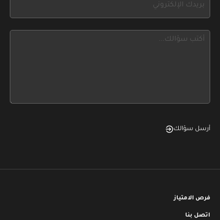
field
you
blank
see
this,
leave
this
form
field
blank
أرسل سؤالك
فرص الامتياز
اتصل بنا