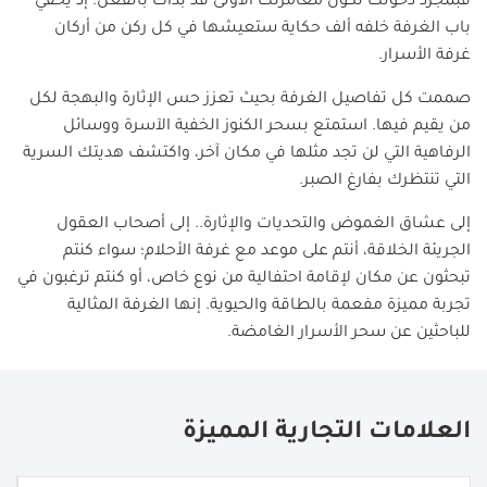
فبمجرد دخولك تكون مغامرتك الأولى قد بدأت بالفعل؛ إذ يخفي
باب الغرفة خلفه ألف حكاية ستعيشها في كل ركن من أركان
غرفة الأسرار.
صممت كل تفاصيل الغرفة بحيث تعزز حس الإثارة والبهجة لكل
من يقيم فيها. استمتع بسحر الكنوز الخفية الآسرة ووسائل
الرفاهية التي لن تجد مثلها في مكان آخر، واكتشف هديتك السرية
التي تنتظرك بفارغ الصبر.
إلى عشاق الغموض والتحديات والإثارة.. إلى أصحاب العقول
الجريئة الخلاقة، أنتم على موعد مع غرفة الأحلام؛ سواء كنتم
تبحثون عن مكان لإقامة احتفالية من نوع خاص، أو كنتم ترغبون في
تجربة مميزة مفعمة بالطاقة والحيوية. إنها الغرفة المثالية
للباحثين عن سحر الأسرار الغامضة.
العلامات التجارية المميزة