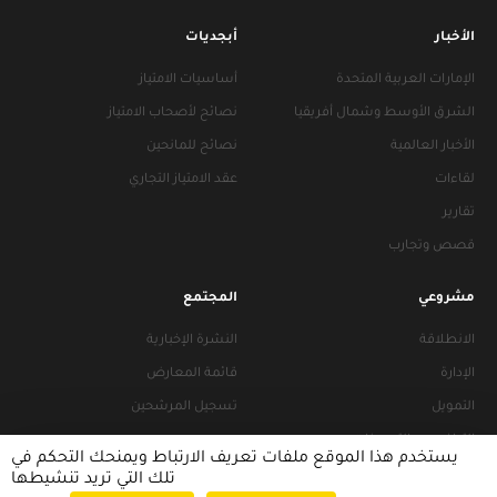
الأخبار
أبجديات
الإمارات العربية المتحدة
أساسيات الامتياز
الشرق الأوسط وشمال أفريقيا
نصائح لأصحاب الامتياز
الأخبار العالمية
نصائح للمانحين
لقاءات
عقد الامتياز التجاري
تقارير
قصص وتجارب
مشروعي
المجتمع
الانطلاقة
النشرة الإخبارية
الإدارة
قائمة المعارض
التمويل
تسجيل المرشحين
التراخيص والتجهيزات
يستخدم هذا الموقع ملفات تعريف الارتباط ويمنحك التحكم في
تلك التي تريد تنشيطها