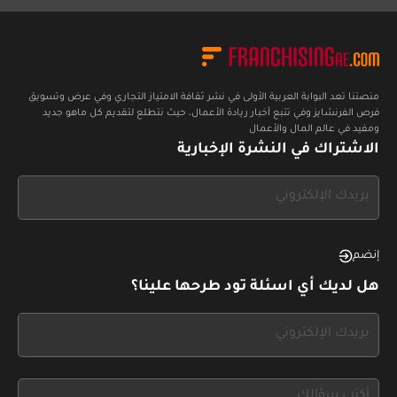
منصتنا تعد البوابة العربية الأولى في نشر ثقافة الامتياز التجاري وفي عرض وتسويق
فرص الفرنشايز وفي تتبع أخبار ريادة الأعمال، حيث نتطلع لتقديم كل ماهو جديد
ومفيد في عالم المال والأعمال
الاشتراك في النشرة الإخبارية
If
you
see
this,
إنضم
leave
هل لديك أي اسئلة تود طرحها علينا؟
this
form
If
field
you
blank
see
this,