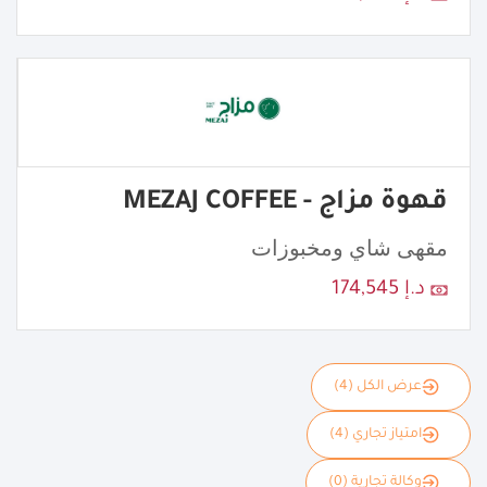
قهوة مزاج - MEZAJ COFFEE
مقهى شاي ومخبوزات
د.إ 174,545
عرض الكل (4)
امتياز تجاري (4)
وكالة تجارية (0)