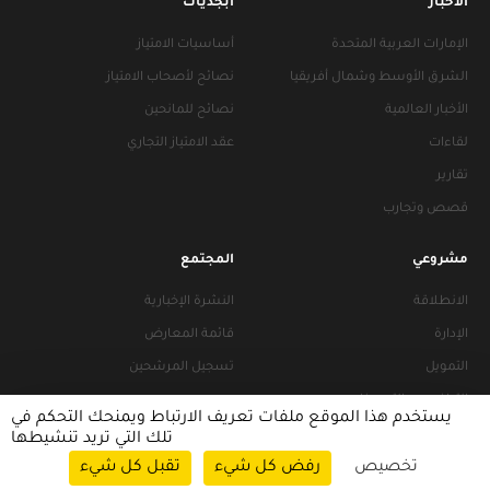
الأخبار
أبجديات
الإمارات العربية المتحدة
أساسيات الامتياز
الشرق الأوسط وشمال أفريقيا
نصائح لأصحاب الامتياز
الأخبار العالمية
نصائح للمانحين
لقاءات
عقد الامتياز التجاري
تقارير
قصص وتجارب
مشروعي
المجتمع
الانطلاقة
النشرة الإخبارية
الإدارة
قائمة المعارض
التمويل
تسجيل المرشحين
التراخيص والتجهيزات
يستخدم هذا الموقع ملفات تعريف الارتباط ويمنحك التحكم في
تلك التي تريد تنشيطها
تخصيص
رفض كل شيء
تقبل كل شيء
سياسات التصفح
|
سياسة الخصوصية