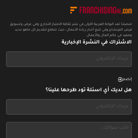
منصتنا تعد البوابة العربية الأولى في نشر ثقافة الامتياز التجاري وفي عرض وتسويق
فرص الفرنشايز وفي تتبع أخبار ريادة الأعمال، حيث نتطلع لتقديم كل ماهو جديد
ومفيد في عالم المال والأعمال
الاشتراك في النشرة الإخبارية
If
you
see
this,
إنضم
leave
هل لديك أي اسئلة تود طرحها علينا؟
this
form
If
field
you
blank
see
this,
leave