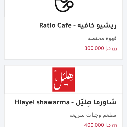
ريشيو كافيه - Ratio Cafe
قهوة مختصة
د.إ 300,000
شاورما هِليّل - Hlayel shawarma
مطعم وجبات سريعة
د.إ 400,000