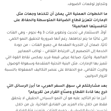
وتتجاوز توقعات الضيوف.
ما
الخطوات
العملية
التي
يمكن
أن
تتخذها
وجهات
مثل
الإمارات
لتعزيز
قطاع
الضيافة
المتوسطة
والحفاظ
على
تنافسيتها
العالمية؟
أولاً، الاستثمار في تحديث وتطوير فئات 3 و4 نجوم – وهي الفئات
التي غالبًا ما يتم تجاهلها، رغم أنها ضرورية لتحقيق النمو الكمي.
ثانيًا، ضمان أن التجربة المقدمة في جميع الفئات – من جودة
الخدمة إلى التصميم إلى الارتباط الثقافي – تواكب المعايير
العالمية. وأخيرًا، صياغة عرض قيمة فريد يعكس نقاط القوة التي
تتميز بها الإمارات، مثل البنية التحتية المتقدمة وسهولة الوصول
والإرث الثقافي، مع الحفاظ على عنصر التكاليف المعقولة بالنسبة
للزوار الدوليين.
بعد
مشاركتكم
في
سوق
السفر
العربي، ما
أبرز
الرسائل
التي
خرج
بها
قادة
القطاع
وصنّاع
القرار
من
تقريركم؟
أبرز ما تم التأكيد عليه هو أن النمو السياحي الحقيقي لا يتحقق
فقط من خلال بناء المزيد من الفنادق الفاخرة، بل من خلال