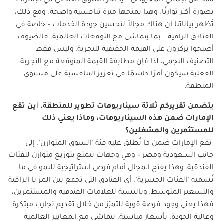
60٪ من إجمالي المعروض – يظهر السوق الفندقي في الإمارات
بصورة أكثر توازنًا. وهذا يمنحها ميزة تنافسية واضحة. ومع ذلك،
تُظهر بياناتنا أن هناك مجالاً لتحسين جودة الخدمات – خاصة في
الفنادق الراقية – بما يتماشى مع التوقعات العالمية. فالضيوف
أصبحوا يركزون على القيمة الحقيقية للتجربة، وليس فقط
التصنيف النجمي، لذا فإن مطابقة القيمة المتوقعة مع التجربة
الفعلية سيكون أمرًا حاسمًا في تعزيز التنافسية على مستوى
المنطقة.
يتضمن
تقريركم
ثلاثة
سيناريوهات
تطوير
للمنطقة
.
أين
تقع
الإمارات
ضمن
هذه
السيناريوهات، وماذا
يعني
ذلك
للمستثمرين
والمشغلين؟
تقع الإمارات ضمن ما نُطلق عليه فئة "السوق المتوازن"، إلى
جانب السعودية ومصر – وهي وجهات تتمتع بتوزيع متوازن للفئات
الفندقية. وهذا يفتح المجال أمام فرص استراتيجية للنمو في ما
نُسميه "الفئات الجسرية"، أي الفنادق التي تجمع بين المزايا الراقية
والتسعير المتوسط. وبالنسبة للعلامات الفندقية والمستثمرين،
فهذا يعني وجود فرصة قوية للتميّز من خلال تقديم تجارب مبتكرة
وعالية الجودة، بأسعار مناسبة، تتماشى مع المعايير العالمية