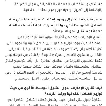
مستدام، واستقطاب العلامات العالمية في مجال الضيافة،
بالإضافة إلى تعزيز الربحية عبر جميع الفئات الفندقية.
يشير
تقريركم
الأخير
إلى
وجود
إمكانات
غير
مستغلة
في
فئة
الفنادق
المتوسطة
في
دولة
الإمارات
.
لماذا
تُعد
هذه
الفئة
مهمة
لمستقبل
نمو
السياحة؟
تتمتع الإمارات بواحد من أكثر الأسواق الفندقية توازنًا في
المنطقة، حيث يوجد توزيع متقارب بين فنادق 3 و4 و5 نجوم. لكن
تحليلنا أظهر أن رضا الضيوف – خاصة في الفئة الراقية – لا يرقى
دائمًا إلى مستوى الأسعار المرتفعة. وهذا يكشف عن فرصة ليس
فقط لتحسين التجربة في الفنادق الفاخرة، بل أيضًا لتوسيع نطاق
الفنادق المتوسطة وتعزيز جودتها. هذه الفئات مهمة لجذب
شريحة أوسع من الزوار الدوليين وتشجيع زياراتهم المتكررة، وهي
عوامل أساسية لتحقيق نمو سياحي طويل الأجل ومستدام.
كيف
تقارن
الإمارات
بدول
الشرق
الأوسط
الأخرى
من
حيث
توزيع
الفئات
الفندقية
ورضا
النزلاء؟
مقارنةً بدول مثل قطر – حيث يشكل قطاع الفنادق الفاخرة نحو