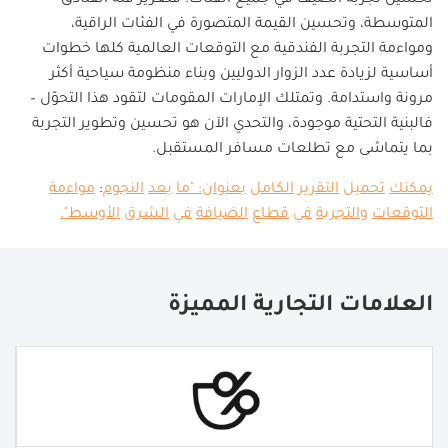
تحسين تجربة الضيف في جميع الفئات. فتعزيز فئة الفنادق
المتوسطة، وتحسين القيمة المتصورة في الفئات الراقية،
ومواءمة التجربة الفندقية مع التوقعات العالمية كلها خطوات
أساسية لزيادة عدد الزوار الدوليين وبناء منظومة سياحية أكثر
مرونة واستدامة. وتمتلك الإمارات المقومات لتقود هذا التحوّل –
فالبنية التحتية موجودة، والتحدي الآن هو تحسين وتطوير التجربة
بما يتماشى مع تطلعات مسافر المستقبل.
يمكنك
تحميل
التقرير
الكامل
بعنوان
: "
ما
بعد
النجوم
:
مواءمة
التوقعات
والتجربة
في
قطاع
الضيافة
في
الشرق
الأوسط
".
العلامات التجارية المميزة