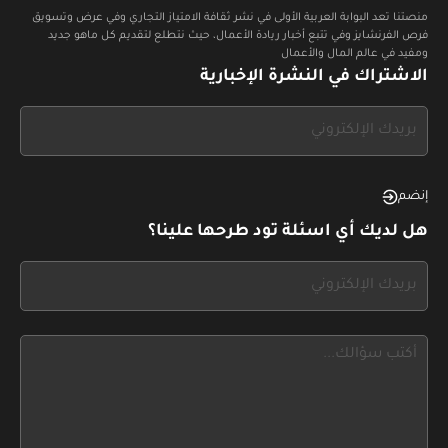
منصتنا تعد البوابة العربية الأولى في نشر ثقافة الامتياز التجاري وفي عرض وتسويق
فرص الفرنشايز وفي تتبع أخبار ريادة الأعمال، حيث نتطلع لتقديم كل ماهو جديد
ومفيد في عالم المال والأعمال
الاشتراك في النشرة الإخبارية
If
you
see
this,
إنضم
leave
هل لديك أي اسئلة تود طرحها علينا؟
this
form
If
field
you
blank
see
this,
leave
this
form
field