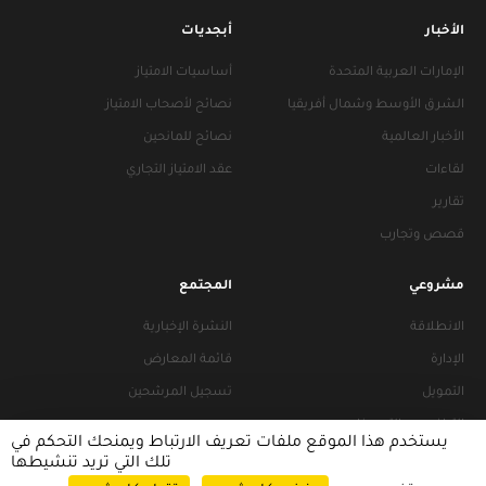
الأخبار
أبجديات
الإمارات العربية المتحدة
أساسيات الامتياز
الشرق الأوسط وشمال أفريقيا
نصائح لأصحاب الامتياز
الأخبار العالمية
نصائح للمانحين
لقاءات
عقد الامتياز التجاري
تقارير
قصص وتجارب
مشروعي
المجتمع
الانطلاقة
النشرة الإخبارية
الإدارة
قائمة المعارض
التمويل
تسجيل المرشحين
التراخيص والتجهيزات
يستخدم هذا الموقع ملفات تعريف الارتباط ويمنحك التحكم في
تلك التي تريد تنشيطها