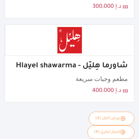
د.إ 300,000
شاورما هِليّل - Hlayel shawarma
مطعم وجبات سريعة
د.إ 400,000
عرض الكل (4)
امتياز تجاري (4)