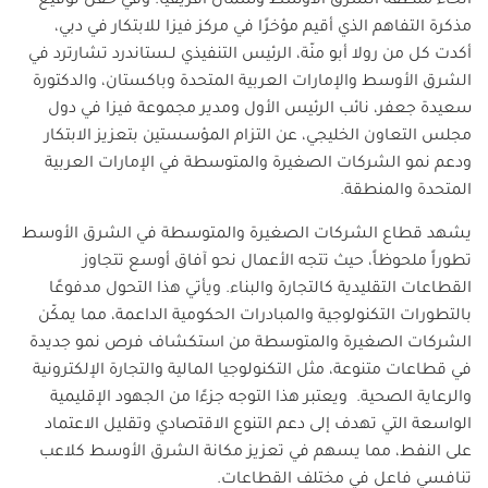
أنحاء منطقة الشرق الأوسط وشمال أفريقيا. وفي حفل توقيع
مذكرة التفاهم الذي أقيم مؤخرًا في مركز فيزا للابتكار في دبي،
أكدت كل من رولا أبو منّة، الرئيس التنفيذي لـستاندرد تشارترد في
الشرق الأوسط والإمارات العربية المتحدة وباكستان، والدكتورة
سعيدة جعفر، نائب الرئيس الأول ومدير مجموعة فيزا في دول
مجلس التعاون الخليجي، عن التزام المؤسستين بتعزيز الابتكار
ودعم نمو الشركات الصغيرة والمتوسطة في الإمارات العربية
المتحدة والمنطقة.
يشهد قطاع الشركات الصغيرة والمتوسطة في الشرق الأوسط
تطوراً ملحوظاً، حيث تتجه الأعمال نحو آفاق أوسع تتجاوز
القطاعات التقليدية كالتجارة والبناء. ويأتي هذا التحول مدفوعًا
بالتطورات التكنولوجية والمبادرات الحكومية الداعمة، مما يمكّن
الشركات الصغيرة والمتوسطة من استكشاف فرص نمو جديدة
في قطاعات متنوعة، مثل التكنولوجيا المالية والتجارة الإلكترونية
والرعاية الصحية. ويعتبر هذا التوجه جزءًا من الجهود الإقليمية
الواسعة التي تهدف إلى دعم التنوع الاقتصادي وتقليل الاعتماد
على النفط، مما يسهم في تعزيز مكانة الشرق الأوسط كلاعب
تنافسي فاعل في مختلف القطاعات.