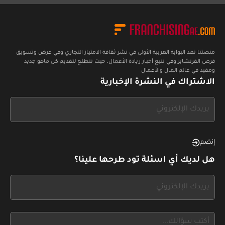
منصتنا تعد البوابة العربية الأولى في نشر ثقافة الامتياز التجاري وفي عرض وتسويق
فرص الفرنشايز وفي تتبع أخبار ريادة الأعمال، حيث نتطلع لتقديم كل ماهو جديد
ومفيد في عالم المال والأعمال
الاشتراك في النشرة الإخبارية
If
you
see
this,
إنضم
leave
هل لديك أي اسئلة تود طرحها علينا؟
this
form
If
field
you
blank
see
this,