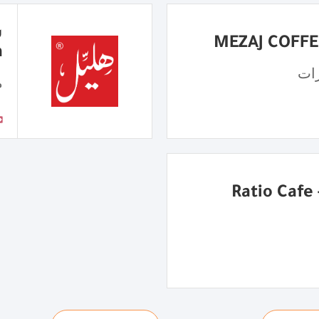
a
ات
م
R