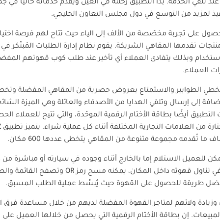
ند تلقّي الخدمة. بدأ التطبيق رحلته في العين ويُقدِّم خدماته حاليًا في ج
ذ لمزيد من التوسع في دول مجلس التعاون الخليجي.
صول على تجربة مخصّصة من الألف إلى الياء حيت تتاح لهم فرصة اختيار
تجات تقدمها المقاهي الشريكة. يقوم نظام إدارة الطلبات المُبتَكر في
استخدام وبذلك يتفادى العملاء أي تأخير عند طلب كوب قهوتهم المفض
ت العملاء.
وتخطي الطوابير والاستمتاع بعروض حصرية من المقاهي المفضلة وتخص
افة إلى إرسال وتلقي الهدايا من الأصدقاء والعائلة وهي الميزة الشائ
لتطبيق أيضًا بطاقة الأختام الرقمية الموحّدة، والتي تتيح للعملاء ا
تارة من العلامات التجارية المختلفة أثناء كل عملية شراء. يتميز تطبيق
Z
تُقدمه مجموعة متنوعة من المقاهي يتخطى عددها 600 مكان.
مكن للعميل الاستلام إما بالخارج أثناء وجوده في سيارته أو مباشرة من 
ب في تناول قهوته داخل المكان، يمكنه مسح رمز
OR
وتصفح القائمة وال
ضل طريقة للحصول على القهوة حيث يُبسِّط عملية الطلب المسبق.
ء وزيادة ولائهم لمتاجر القهوة المفضلة لديهم من خلال مساعدة فرق 
مبيعات. إن بطاقة الأختام الرقمية التي يحصل من خلالها العميل على ق