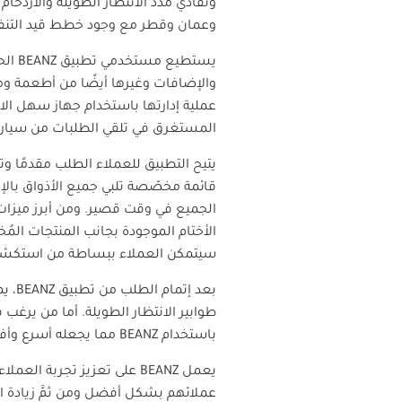
وتفادي مدد الانتظار الطويلة والازدحام ع
وعمان وقطر مع وجود خطط قيد التنفي
يستطيع مستخدمي تطبيق
BEANZ
الح
والإضافات وغيرها أيضًا من أطعمة ومن
عملية إدارتها باستخدام جهاز سهل ال
المستغرق في تلقي الطلبات من سيارا
يتيح التطبيق للعملاء الطلب مقدمًا 
قائمة مخصّصة تلبي جميع الأذواق بالإض
الجميع في وقت قصير. ومن أبرز ميزات ا
الأختام الموجودة بجانب المنتجات المُخ
سيتمكن العملاء ببساطة من استكشاف ما 
بعد إتمام الطلب من تطبيق
BEANZ
، ي
طوابير الانتظار الطويلة. أما من يرغ
باستخدام
BEANZ
مما يجعله أسرع وأف
يعمل
BEANZ
على تعزيز تجربة العملا
عملائهم بشكل أفضل ومن ثمَّ زيادة ال