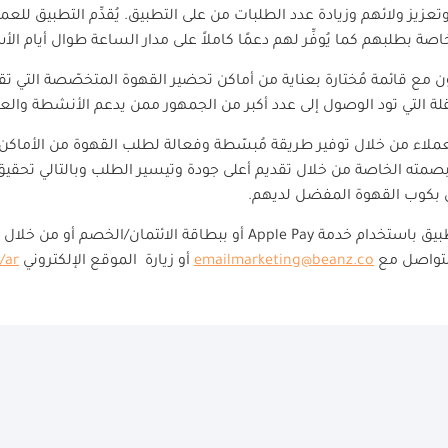
 وتعزيز ولائهم وزيادة عدد الطلبات من على التطبيق. يُقدِّم التطبيق لل
ة بطلبهم كما يُوفِّر لهم دعمًا كاملاً على مدار الساعة طوال أيام الأ
ن مع قائمة مُختارة بعناية من أماكن تحضير القهوة المتخصّصة التي تقدم أ
 التي تود الوصول إلى عدد أكبر من الجمهور ممن يدعم الأنشطة والعل
للعملاء من خلال توفير طريقة مُبسّطة وفعالة لطلب القهوة من الأماكن
بصمته الخاصة من خلال تقديم أعلى جودة وتيسير الطلب وبالتالي تحقيق 
 بكوب القهوة المفضل لديهم.
طبيق باستخدام خدمة
Apple Pay
أو ببطاقة الائتمان/الخصم أو من خلال
التواصل مع
emailmarketing@beanz.co
أو زيارة الموقع الإلكتروني
/ar