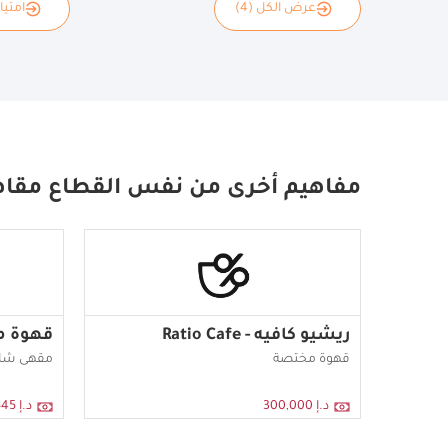
عرض الكل (4)
امتياز
مفاهيم أخرى من نفس القطاع مقاه
ريشيو كافيه - Ratio Cafe
قهوة مزاج - EE
قهوة مختصة
مقهى شاي
د.إ 300,000
د.إ 174,545