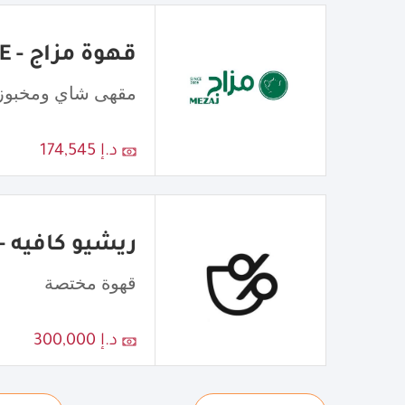
قهوة مزاج - MEZAJ COFFEE
مقهى شاي ومخبوز
د.إ 174,545
ريشيو كافيه - atio Cafe
قهوة مختصة
د.إ 300,000