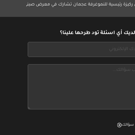
للنمو
غرفة عجمان تشارك في معرض صيني
مجموعة الشايع تطلق "أورا
الإمارات
ديك أي اسئلة تود طرحها علينا؟
سؤالك