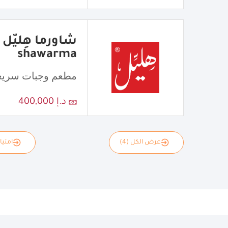
shawarma
مطعم وجبات سريع
د.إ 400,000
عرض الكل (4)
امتياز