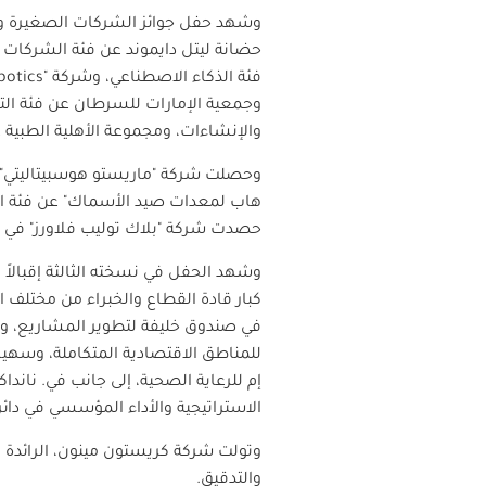
حضانة ليتل دايموند عن فئة الشركات ال
فئة الذكاء الاصطناعي، وشركة
"Reliable Robotics"
وجمعية الإمارات للسرطان عن فئة التأث
والإنشاءات، ومجموعة الأهلية الطبية 
وحصلت شركة "ماريستو هوسبيتاليتي" 
هاب لمعدات صيد الأسماك" عن فئة التم
حصدت شركة "بلاك توليب فلاورز" في 
كبار قادة القطاع والخبراء من مختلف 
في صندوق خليفة لتطوير المشاريع، ومر
للمناطق الاقتصادية المتكاملة، وسهيل
إم للرعاية الصحية، إلى جانب في. ناندا
الاستراتيجية والأداء المؤسسي في دائر
وتولت شركة كريستون مينون، الرائدة ف
والتدقيق
.