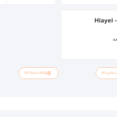
شاورما هِليّل - Hlayel
ة
 تجاري (4)
وكالة تجارية (0)