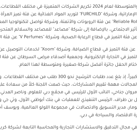
وشهد حفل جوائز الشركات الصغيرة والمتوسطة لعام 2024 تكريم الشركات المتميزة
إماراتية، وشركة
"FURCHILD"
لتوريد المواد الغذائية عن فئة تميز المرأ
عن فئة الروبوتات والأتمتة، وشركة تواصل لتكنولوجيا المعل
ير الاجتماعي، بالإضافة إلى شركة "مصاعد" للمصاعد والسلالم المتحركة
عن فئة التميز في قطاع الرعاية الصحية، وشركة
"V Perfumes"
عن فئة ال
عن فئة التميز في قطاع الضيافة، وشركة
"Xoom"
لخدمات التوصيل عن ف
يز في التجارة الإلكترونية، وجمعية أصدقاء مرضى السرطان عن فئة الت
ختام الحفل جائزة أفضل شركة صغيرة ومتوسطة لهذا العام
.
وشهد الحفل في نسخته الثالثة إقبالاً كبيراً، إذ بلغ عدد طلبات
المجالات مهمة تقييم المشاركات، حيث ضمت اللجنة كلاً من سعادة علياء 
وان جناحي، النائب الأول للرئيس في مجمّع دبي للعلوم، وناصر المدن
 بن طراف، الرئيس التنفيذي للعمليات في بنك أبوظبي الأول، وتي جي و
كومار، مدير التسويق والاتصالات في مجموعة اللولو العالمية، ويوسف أحم
ة الاقتصاد والسياحة في دبي
.
ي مجال التدقيق والاستشارات التجارية والمحاسبة التابعة لشركة كريس